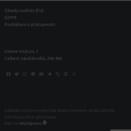
Zásady cookies (EU)
GDPR
Prohlášení o přístupnosti
Online Visitors:
1
Celkem návštěvníků:
206 480
Facebook
Twitter
WhatsApp
Messenger
Email
Telegram
Viber
Print
Share
Základní škola a mateřská škola Vincence Junka 2024 ©
Všechna práva vyhrazena.
Běží na
Wordpress