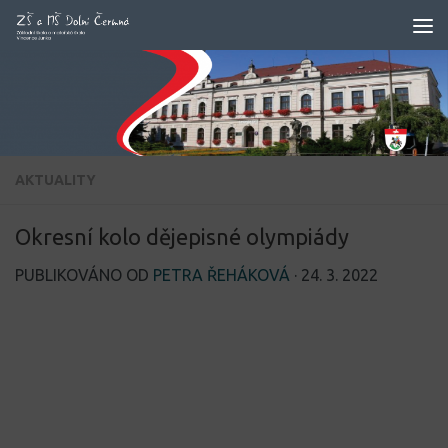
Skip to content
AKTUALITY
Okresní kolo dějepisné olympiády
PUBLIKOVÁNO OD
PETRA ŘEHÁKOVÁ
·
24. 3. 2022