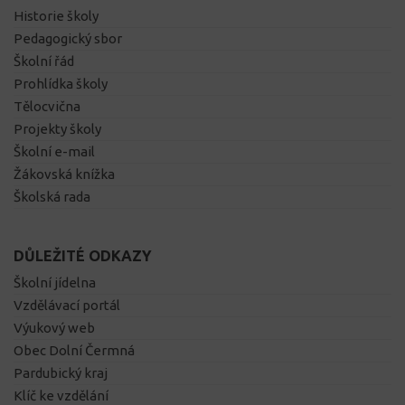
Historie školy
Pedagogický sbor
Školní řád
Prohlídka školy
Tělocvična
Projekty školy
Školní e-mail
Žákovská knížka
Školská rada
DŮLEŽITÉ ODKAZY
Školní jídelna
Vzdělávací portál
Výukový web
Obec Dolní Čermná
Pardubický kraj
Klíč ke vzdělání