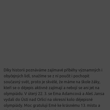
Díky historii poznáváme zajímavé příběhy významných i
obyčejných lidí, snažíme se z ní poučit i pochopit
současný svět, proto je skvělé, že máme na škole žáky,
kteří se o dějepis aktivně zajímají a nebojí se ani jet na
olympiádu. V úterý 22. 3. se Ema Adamcová a Aleš Jansa
vydali do Ústí nad Orlicí na okresní kolo dějepisné
olympiády. Moc gratuluji Emě ke krásnému 13. místu a