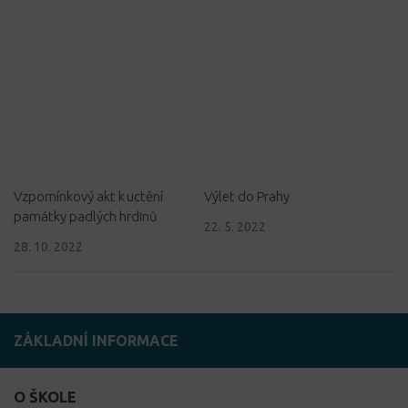
Vzpomínkový akt k uctění
Výlet do Prahy
památky padlých hrdinů
22. 5. 2022
28. 10. 2022
ZÁKLADNÍ INFORMACE
O ŠKOLE