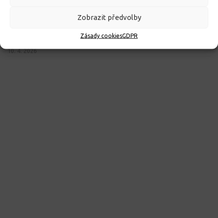
Zobrazit předvolby
ROZHODNUTÍ O PŘIJETÍ K PŘEDŠKOLNÍMU VZDĚLÁVÁNÍ
Zásady cookies
GDPR
PRO ROK 2026
10. 4. 2026