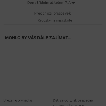
Den s třídním učitelem 7. A ❤️
Předchozí příspěvek
Kroužky na naší škole
MOHLO BY VÁS DÁLE ZAJÍMAT...
Březen u prvňáčků
Děti se učily, jak bezpečně
surfovat internetem