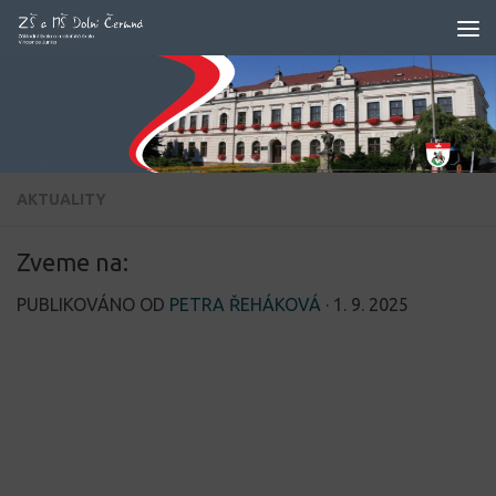
Skip to content
AKTUALITY
Zveme na:
PUBLIKOVÁNO OD
PETRA ŘEHÁKOVÁ
·
1. 9. 2025