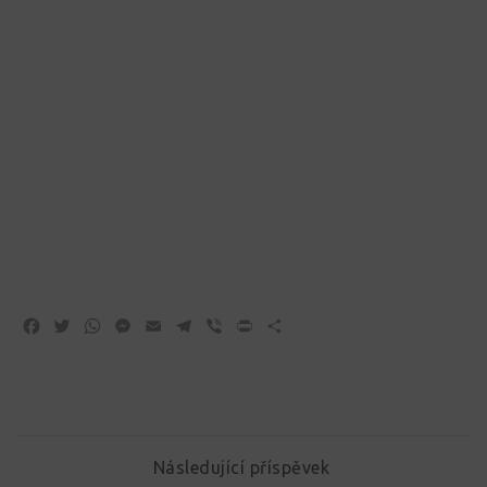
Facebook
Twitter
WhatsApp
Messenger
Email
Telegram
Viber
Print
Share
Následující příspěvek