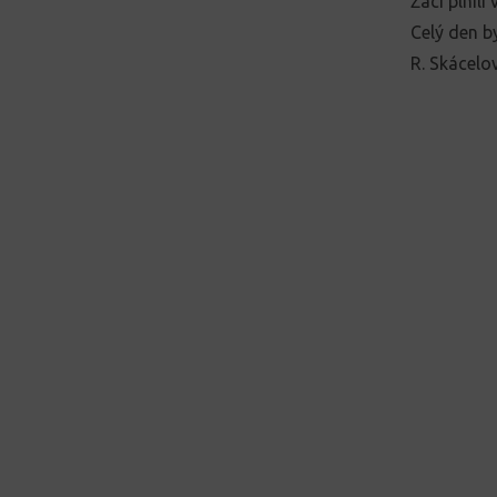
Žáci plnili
Celý den b
R. Skácelo