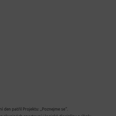
í den patřil Projektu: „Poznejme se“.