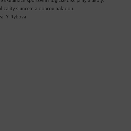
 ve skupinách sportovní i logické disciplíny a úkoly.
yl zalitý sluncem a dobrou náladou.
vá, Y. Rybová