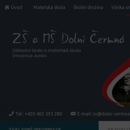
Úvod
Mateřská škola
Školní družina
Výuka on
Skip to content
Tel.: +420 465 393 280
E-mail: zs@dolni-cermna
ZÁKLADNÍ INFORMACE
AKTUALI