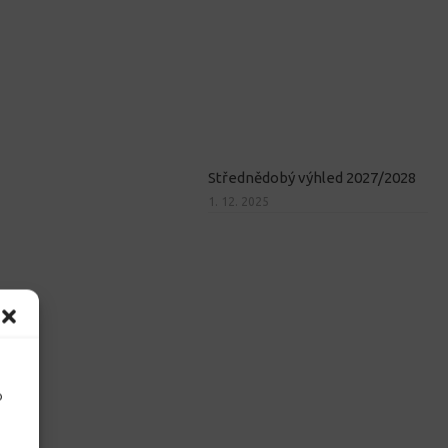
Střednědobý výhled 2027/2028
1. 12. 2025
o