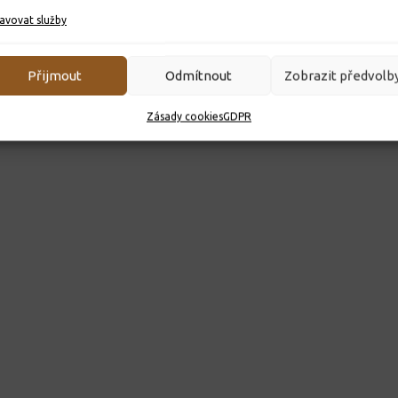
avovat služby
Přijmout
Odmítnout
Zobrazit předvolb
Zásady cookies
GDPR