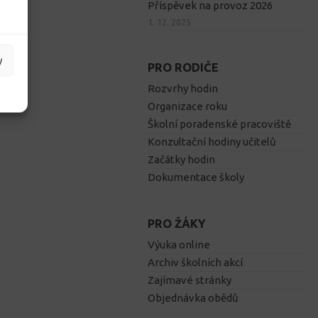
Příspěvek na provoz 2026
1. 12. 2025
y
PRO RODIČE
Rozvrhy hodin
Organizace roku
Školní poradenské pracoviště
Konzultační hodiny učitelů
Začátky hodin
Dokumentace školy
PRO ŽÁKY
Výuka online
Archiv školních akcí
Zajímavé stránky
Objednávka obědů