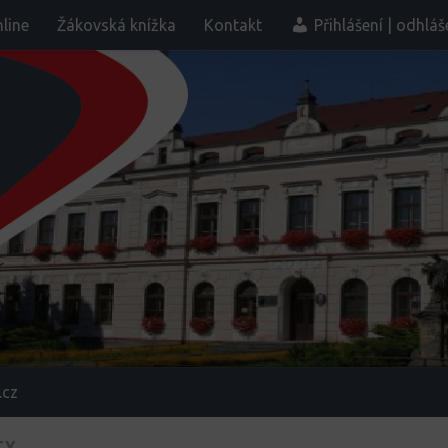
line
Žákovská knížka
Kontakt
Přihlášení | odhláš
.cz
TY