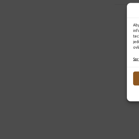
Aby
inf
tec
jed
ovl
Spr