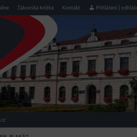
line
Žákovská knížka
Kontakt
Přihlášení | odhláš
.cz
DEN_PLAKÁT