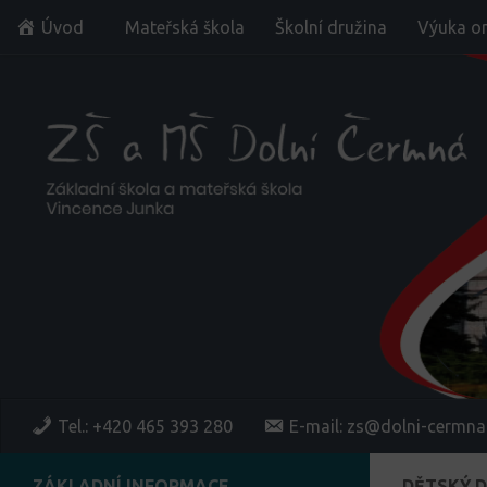
Úvod
Mateřská škola
Školní družina
Výuka on
Skip to content
Tel.: +420 465 393 280
E-mail: zs@dolni-cermna
ZÁKLADNÍ INFORMACE
DĚTSKÝ 