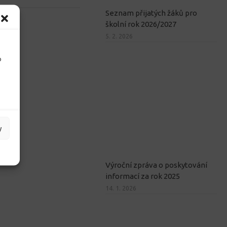
Seznam přijatých žáků pro
školní rok 2026/2027
5. 2. 2026
o
y
Výroční zpráva o poskytování
informací za rok 2025
14. 1. 2026