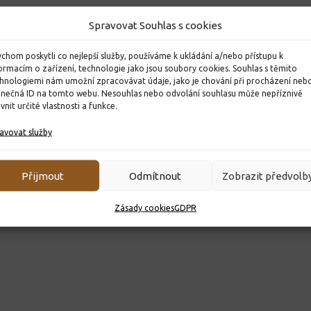
Spravovat Souhlas s cookies
chom poskytli co nejlepší služby, používáme k ukládání a/nebo přístupu k
ormacím o zařízení, technologie jako jsou soubory cookies. Souhlas s těmito
hnologiemi nám umožní zpracovávat údaje, jako je chování při procházení neb
inečná ID na tomto webu. Nesouhlas nebo odvolání souhlasu může nepříznivě
ivnit určité vlastnosti a funkce.
avovat služby
Přijmout
Odmítnout
Zobrazit předvolb
Zásady cookies
GDPR