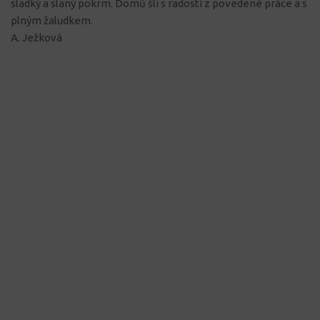
sladký a slaný pokrm. Domů šli s radostí z povedené práce a s
plným žaludkem.
A. Ježková