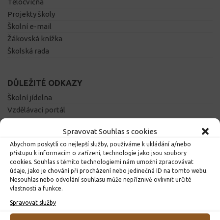
Tělocvična
Projekty školy
Školní e-mail
Žákovská knížka
Školská rada
DŮLEŽITÉ ODKAZY
Školní jídelna
Vzdělávací portál
Výukový web
Spravovat Souhlas s cookies
Obec Dolní Čermná
Abychom poskytli co nejlepší služby, používáme k ukládání a/nebo
Pardubický kraj
přístupu k informacím o zařízení, technologie jako jsou soubory
Klíč ke vzdělání
cookies. Souhlas s těmito technologiemi nám umožní zpracovávat
údaje, jako je chování při procházení nebo jedinečná ID na tomto webu.
Ministerstvo školství
Nesouhlas nebo odvolání souhlasu může nepříznivě ovlivnit určité
Město Lanškroun
vlastnosti a funkce.
Matematické hry
Spravovat služby
Výuka matematiky