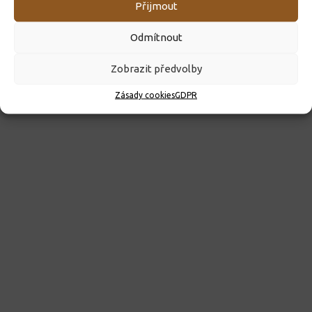
Pedagogicko-psychologická poradna Ústí nad Orlicí
Přijmout
Odmítnout
DALŠÍ INFORMACE
Zobrazit předvolby
Zásady cookies
GDPR
DŮLEŽITÉ