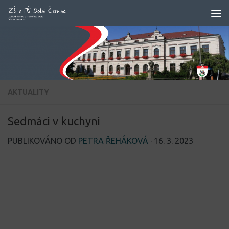
Skip to content
AKTUALITY
Sedmáci v kuchyni
PUBLIKOVÁNO OD
PETRA ŘEHÁKOVÁ
·
16. 3. 2023