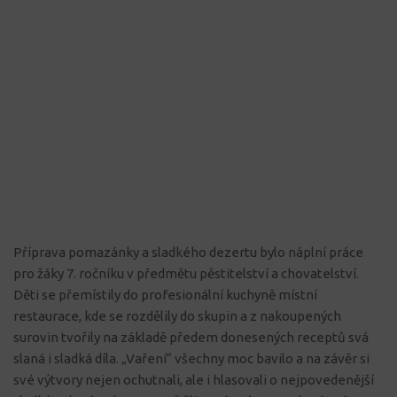
Příprava pomazánky a sladkého dezertu bylo náplní práce
pro žáky 7. ročníku v předmětu pěstitelství a chovatelství.
Děti se přemístily do profesionální kuchyně místní
restaurace, kde se rozdělily do skupin a z nakoupených
surovin tvořily na základě předem donesených receptů svá
slaná i sladká díla. „Vaření“ všechny moc bavilo a na závěr si
své výtvory nejen ochutnali, ale i hlasovali o nejpovedenější