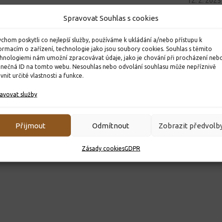
12. 2. 2025
Spravovat Souhlas s cookies
chom poskytli co nejlepší služby, používáme k ukládání a/nebo přístupu k
ormacím o zařízení, technologie jako jsou soubory cookies. Souhlas s těmito
hnologiemi nám umožní zpracovávat údaje, jako je chování při procházení neb
inečná ID na tomto webu. Nesouhlas nebo odvolání souhlasu může nepříznivě
ivnit určité vlastnosti a funkce.
avovat služby
Přijmout
Odmítnout
Zobrazit předvolb
Zásady cookies
GDPR