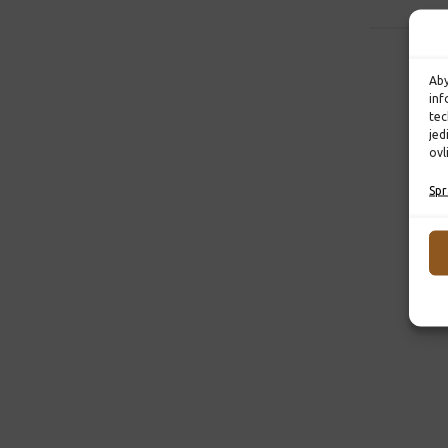
Aby
inf
tec
jed
ovl
Spr