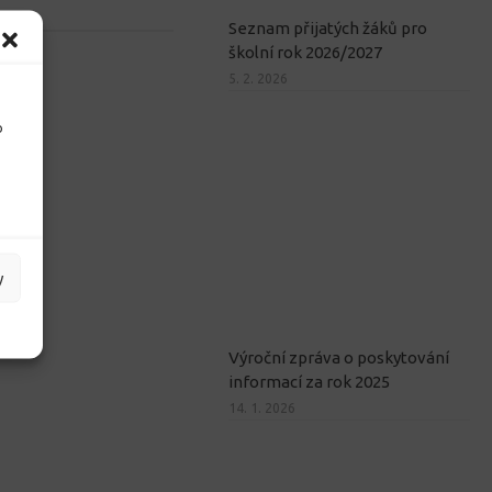
Seznam přijatých žáků pro
školní rok 2026/2027
5. 2. 2026
o
y
Výroční zpráva o poskytování
informací za rok 2025
14. 1. 2026