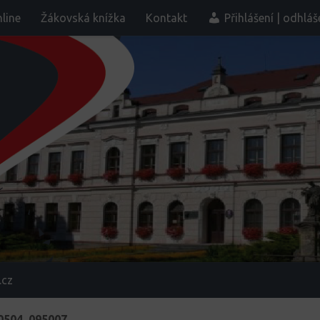
line
Žákovská knížka
Kontakt
Přihlášení | odhláš
.cz
0504_095007