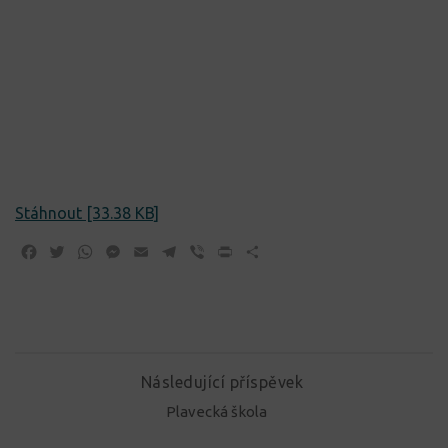
Stáhnout [33.38 KB]
Facebook
Twitter
WhatsApp
Messenger
Email
Telegram
Viber
Print
Share
Následující příspěvek
Plavecká škola