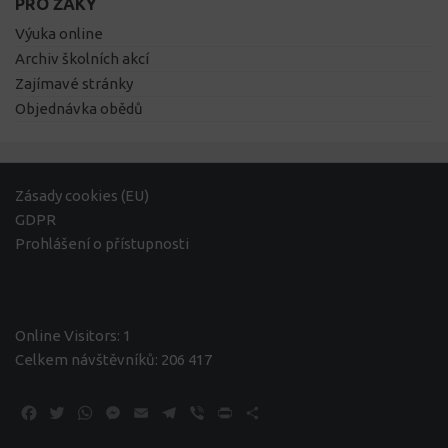
PRO ŽÁKY
Výuka online
Archiv školních akcí
Zajímavé stránky
Objednávka obědů
Zásady cookies (EU)
GDPR
Prohlášení o přístupnosti
Online Visitors:
1
Celkem návštěvníků:
206 417
Facebook
Twitter
WhatsApp
Messenger
Email
Telegram
Viber
Print
Share