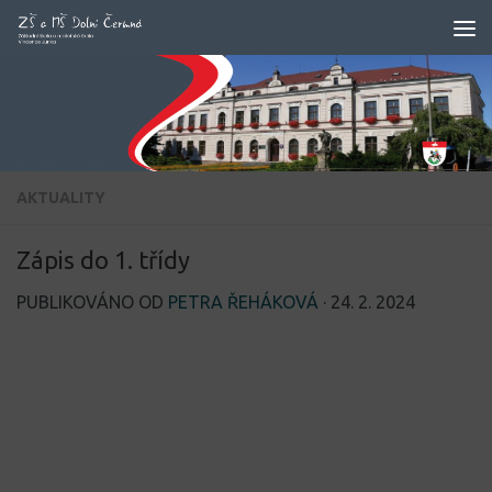
Skip to content
AKTUALITY
Zápis do 1. třídy
PUBLIKOVÁNO OD
PETRA ŘEHÁKOVÁ
·
24. 2. 2024