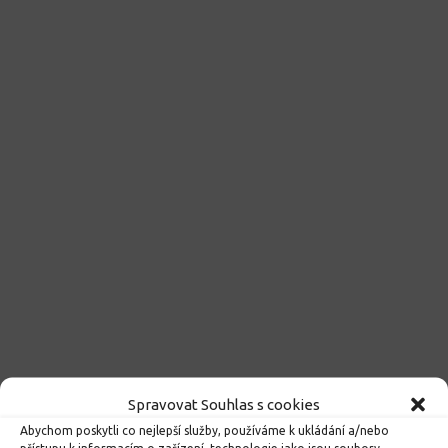
Spravovat Souhlas s cookies
Kroužky 2026/2027
Abychom poskytli co nejlepší služby, používáme k ukládání a/nebo
přístupu k informacím o zařízení, technologie jako jsou soubory