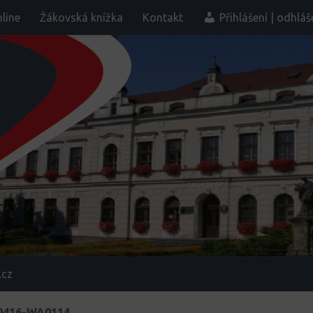
line
Žákovská knížka
Kontakt
Přihlášení | odhláš
.cz
0416-WA0114