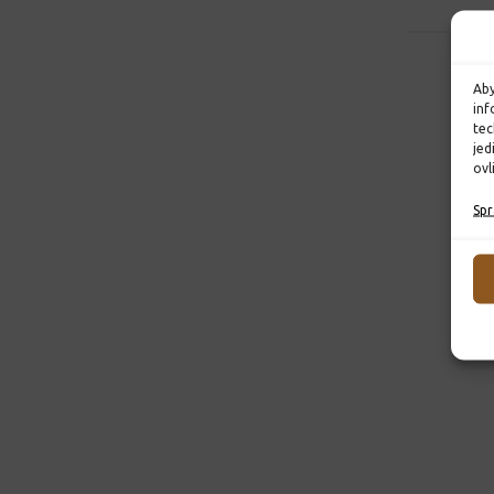
Aby
inf
tec
jed
ovl
Spr