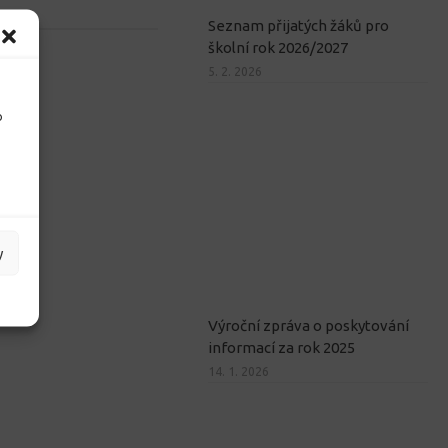
Seznam přijatých žáků pro
školní rok 2026/2027
5. 2. 2026
o
y
Výroční zpráva o poskytování
informací za rok 2025
14. 1. 2026