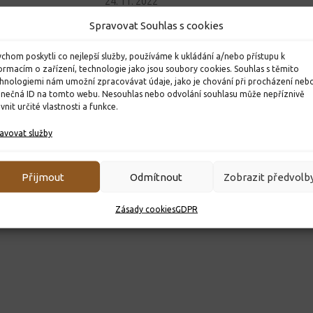
24. 11. 2022
Spravovat Souhlas s cookies
chom poskytli co nejlepší služby, používáme k ukládání a/nebo přístupu k
ormacím o zařízení, technologie jako jsou soubory cookies. Souhlas s těmito
hnologiemi nám umožní zpracovávat údaje, jako je chování při procházení neb
inečná ID na tomto webu. Nesouhlas nebo odvolání souhlasu může nepříznivě
ivnit určité vlastnosti a funkce.
avovat služby
Přijmout
Odmítnout
Zobrazit předvolb
Zásady cookies
GDPR