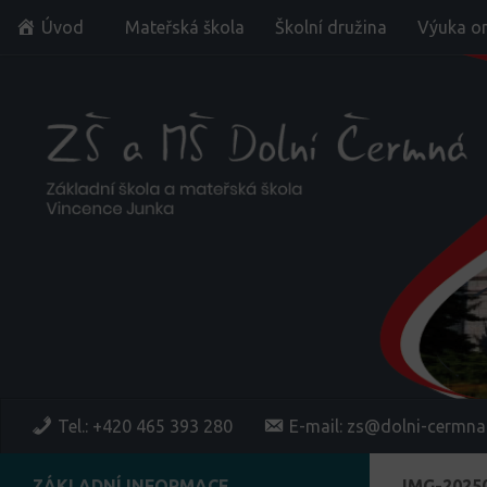
Úvod
Mateřská škola
Školní družina
Výuka on
Skip to content
Tel.: +420 465 393 280
E-mail: zs@dolni-cermna
ZÁKLADNÍ INFORMACE
IMG-2025