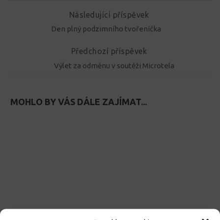
Následující příspěvek
Den plný podzimního tvořeníčka
Předchozí příspěvek
Výlet za odměnu v soutěži Microtela
MOHLO BY VÁS DÁLE ZAJÍMAT...