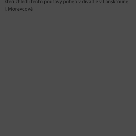
kteří zhlédli tento poutavý příběh v divadle v Lanškrouně.
I. Moravcová