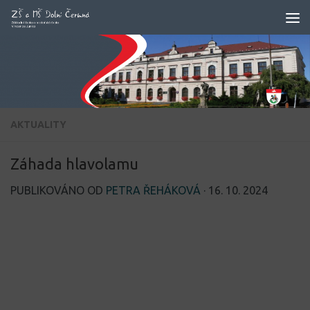
Skip to content
AKTUALITY
Záhada hlavolamu
PUBLIKOVÁNO OD
PETRA ŘEHÁKOVÁ
·
16. 10. 2024