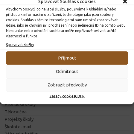
Spravovat Souhlas s cookies
Dětská scéna 2024
Den otevřených dveří
Abychom poskytli co nejlepší služby, používáme k ukládání a/nebo
mateřské školy
přístupu k informacím o zařízení, technologie jako jsou soubory
25. 3. 2024
cookies. Souhlas s těmito technologiemi nám umožní zpracovávat
3. 4. 2025
údaje, jako je chování při procházení nebo jedinečná ID na tomto webu.
Nesouhlas nebo odvolání souhlasu může nepříznivě ovlivnit určité
vlastnosti a funkce.
Spravovat služby
ZÁKLADNÍ INFORMACE
Přijmout
Odmítnout
O ŠKOLE
Historie školy
Zobrazit předvolby
Pedagogický sbor
Zásady cookies
GDPR
Školní řád
Prohlídka školy
Tělocvična
Projekty školy
Školní e-mail