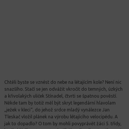
Chtěli byste se vznést do nebe na létajícím kole? Není nic
snazšího. Stačí se jen odvážit vkročit do temných, úzkých
a křivolakých uliček Stínadel, čtvrti se špatnou pověstí.
Někde tam by totiž měl být skryt legendární hlavolam
„ježek v kleci“, do jehož srdce mladý vynálezce Jan
Tleskač vložil plánek na výrobu létajícího velocipédu. A
jak to dopadlo? O tom by mohli povyprávět žáci 5. třídy,