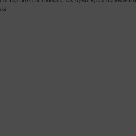
A že mají pro strach uděláno, tak si ještě vyrobili halloweens
ská