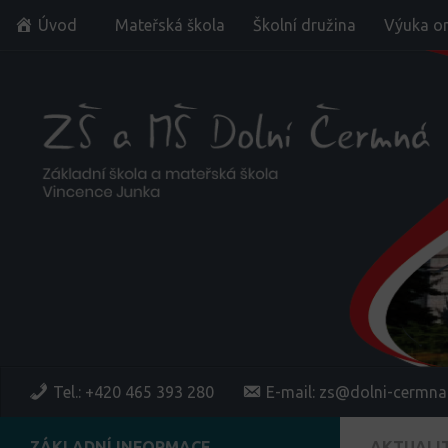
Úvod
Mateřská škola
Školní družina
Výuka on
Skip to content
Tel.: +420 465 393 280
E-mail: zs@dolni-cermna
ZÁKLADNÍ INFORMACE
AKTUALI