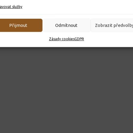
avovat služby
Přijmout
Odmítnout
Zobrazit předvolb
Zásady cookies
GDPR