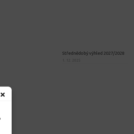
Střednědobý výhled 2027/2028
1. 12. 2025
o