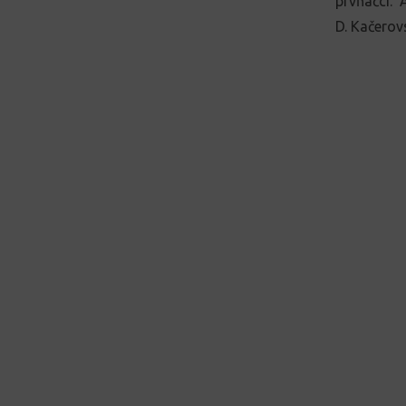
prvňáčci. 
D. Kačerov