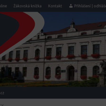
line
Žákovská knížka
Kontakt
Přihlášení | odhláš
.cz
TY