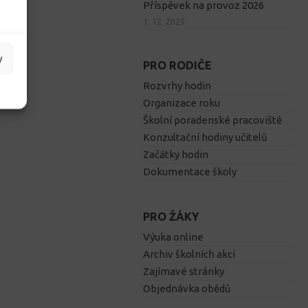
Příspěvek na provoz 2026
1. 12. 2025
y
PRO RODIČE
Rozvrhy hodin
Organizace roku
Školní poradenské pracoviště
Konzultační hodiny učitelů
Začátky hodin
Dokumentace školy
PRO ŽÁKY
Výuka online
Archiv školních akcí
Zajímavé stránky
Objednávka obědů