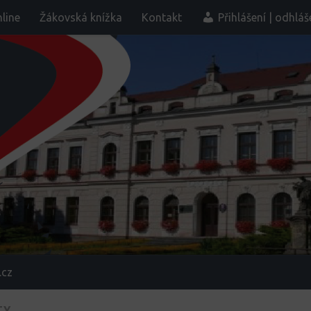
line
Žákovská knížka
Kontakt
Přihlášení | odhláš
.cz
TY