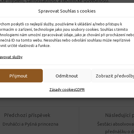
gické myšlení, samostatnost a technické dovednosti.
há žákům lépe chápat fyzikální principy, učí je analyzovat pr
Spravovat Souhlas s cookies
ešení. To jsou schopnosti užitečné nejen ve škole, ale i v budo
chom poskytli co nejlepší služby, používáme k ukládání a/nebo přístupu k
to náročné soutěži je obrovským úspěchem a důkazem zájmu o
ormacím o zařízení, technologie jako jsou soubory cookies. Souhlas s těmito
 reprezentovala Monika Matějíčková z osmé třídy a umístila s
hnologiemi nám umožní zpracovávat údaje, jako je chování při procházení neb
inečná ID na tomto webu. Nesouhlas nebo odvolání souhlasu může nepříznivě
ivnit určité vlastnosti a funkce.
avovat služby
á
Přijmout
Odmítnout
Zobrazit předvolb
ok
tter
WhatsApp
Messenger
Email
Telegram
Viber
Print
Share
Zásady cookies
GDPR
Předchozí příspěvek
Následující 
Druháčci a Pyšná princezna
Šesťáci absolvoval
přednášku o d