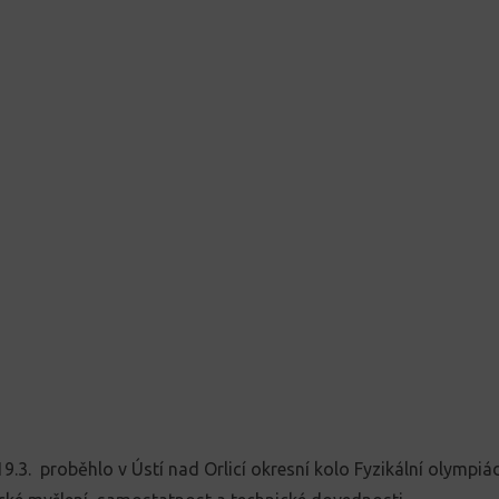
19.3. proběhlo v Ústí nad Orlicí okresní kolo Fyzikální olympiá