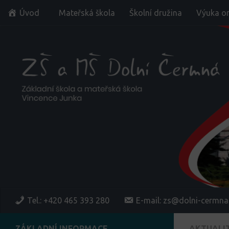
Úvod
Mateřská škola
Školní družina
Výuka on
Skip to content
Tel.: +420 465 393 280
E-mail: zs@dolni-cermna
ZÁKLADNÍ INFORMACE
AKTUALI