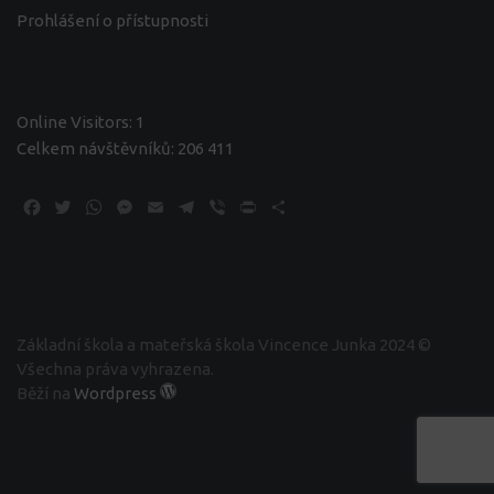
Prohlášení o přístupnosti
Online Visitors:
1
Celkem návštěvníků:
206 411
Facebook
Twitter
WhatsApp
Messenger
Email
Telegram
Viber
Print
Share
Základní škola a mateřská škola Vincence Junka 2024 ©
Všechna práva vyhrazena.
Běží na
Wordpress