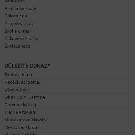
Školní řád
Prohlídka školy
Tělocvična
Projekty školy
Školní e-mail
Žákovská knížka
Školská rada
DŮLEŽITÉ ODKAZY
Školní jídelna
Vzdělávací portál
Výukový web
Obec Dolní Čermná
Pardubický kraj
Klíč ke vzdělání
Ministerstvo školství
Město Lanškroun
Matematické hry