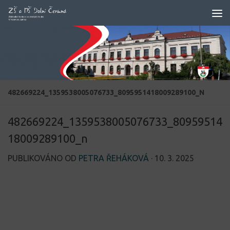
Skip to content
482669224_1359538005076733_8095951418009289100_N
482669224_1359538005076733_80959514
18009289100_n
PUBLIKOVÁNO OD
PETRA ŘEHÁKOVÁ
·
10. 3. 2025