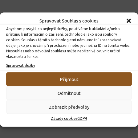
Spravovat Souhlas s cookies
Abychom poskytli co nejlepší služby, používáme k ukládání a/nebo
přístupu k informacím o zařízení, technologie jako jsou soubory
cookies. Souhlas s těmito technologiemi nám umožní zpracovávat
údaje, jako je chování při procházení nebo jedinečná ID na tomto webu.
Nesouhlas nebo odvolání souhlasu může nepříznivě ovlivnit určité
vlastnosti a funkce.
Spravovat služby
ROZHODNUTÍ O PŘIJETÍ K PŘEDŠKOLNÍMU VZDĚLÁVÁNÍ
PRO ROK 2026
Přijmout
10. 4. 2026
Odmítnout
Zobrazit předvolby
Zásady cookies
GDPR