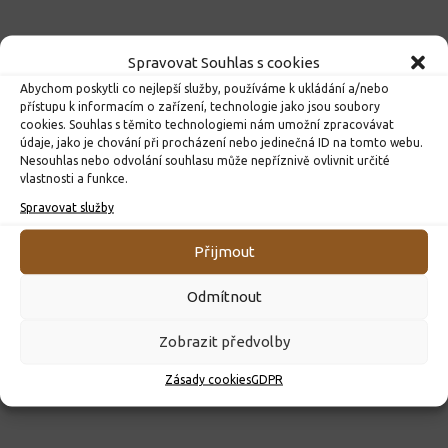
Spravovat Souhlas s cookies
Abychom poskytli co nejlepší služby, používáme k ukládání a/nebo
přístupu k informacím o zařízení, technologie jako jsou soubory
cookies. Souhlas s těmito technologiemi nám umožní zpracovávat
údaje, jako je chování při procházení nebo jedinečná ID na tomto webu.
Nesouhlas nebo odvolání souhlasu může nepříznivě ovlivnit určité
vlastnosti a funkce.
Spravovat služby
ROZHODNUTÍ O PŘIJETÍ K PŘEDŠKOLNÍMU VZDĚLÁVÁNÍ
PRO ROK 2026
Přijmout
10. 4. 2026
Odmítnout
Zobrazit předvolby
Zásady cookies
GDPR