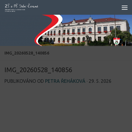
Skip to content
IMG_20260528_140856
IMG_20260528_140856
PUBLIKOVÁNO OD
PETRA ŘEHÁKOVÁ
·
29. 5. 2026