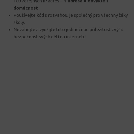
100 veřejných IP adres –
1 adresa = obvykle 1
domácnost
Používejte kód s rozvahou, je společný pro všechny žáky
školy.
Neváhejte a využijte tuto jedinečnou příležitost zvýšit
bezpečnost svých dětí na internetu!