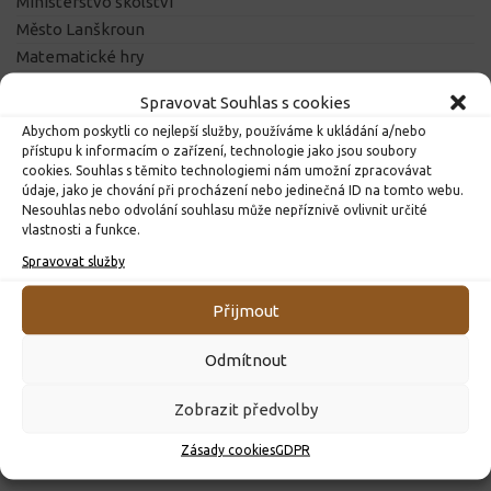
Ministerstvo školství
Město Lanškroun
Matematické hry
Výuka matematiky
Spravovat Souhlas s cookies
Pedagogicko-psychologická poradna Ústí nad Orlicí
Abychom poskytli co nejlepší služby, používáme k ukládání a/nebo
přístupu k informacím o zařízení, technologie jako jsou soubory
cookies. Souhlas s těmito technologiemi nám umožní zpracovávat
údaje, jako je chování při procházení nebo jedinečná ID na tomto webu.
DALŠÍ INFORMACE
Nesouhlas nebo odvolání souhlasu může nepříznivě ovlivnit určité
vlastnosti a funkce.
Spravovat služby
DŮLEŽITÉ
Přijmout
Odmítnout
Zobrazit předvolby
Zásady cookies
GDPR