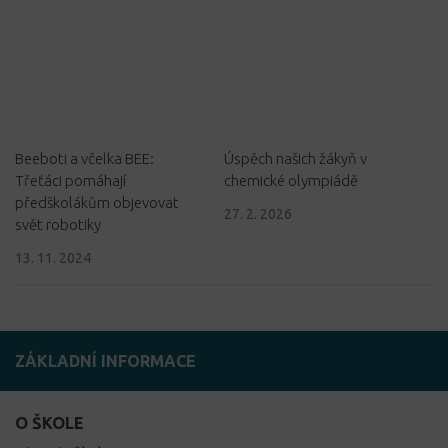
Beeboti a včelka BEE:
Úspěch našich žákyň v
Třeťáci pomáhají
chemické olympiádě
předškolákům objevovat
27. 2. 2026
svět robotiky
13. 11. 2024
ZÁKLADNÍ INFORMACE
O ŠKOLE