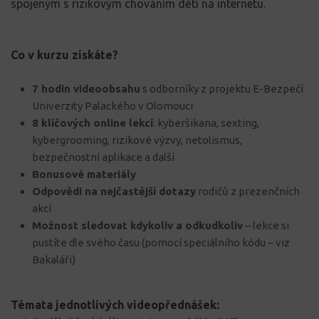
spojeným s rizikovým chováním dětí na internetu.
Co v kurzu získáte?
7 hodin videoobsahu
s odborníky z projektu E-Bezpečí
Univerzity Palackého v Olomouci
8 klíčových online lekcí
: kyberšikana, sexting,
kybergrooming, rizikové výzvy, netolismus,
bezpečnostní aplikace a další
Bonusové materiály
Odpovědi na nejčastější dotazy
rodičů z prezenčních
akcí
Možnost sledovat kdykoliv a odkudkoliv
– lekce si
pustíte dle svého času (pomocí speciálního kódu – viz
Bakaláři)
Témata jednotlivých videopřednášek: