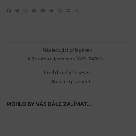
Facebook
Twitter
WhatsApp
Messenger
Email
Telegram
Viber
Print
Share
Následující příspěvek
6.B si užila odpoledne v SKIPI PARKU
Předchozí příspěvek
Březen u prvňáčků
MOHLO BY VÁS DÁLE ZAJÍMAT...