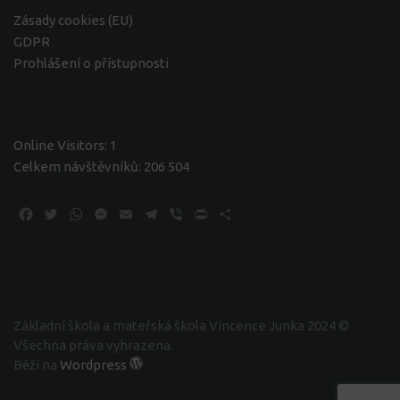
Zásady cookies (EU)
GDPR
Prohlášení o přístupnosti
Online Visitors:
1
Celkem návštěvníků:
206 504
Facebook
Twitter
WhatsApp
Messenger
Email
Telegram
Viber
Print
Share
Základní škola a mateřská škola Vincence Junka 2024 ©
Všechna práva vyhrazena.
Běží na
Wordpress