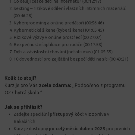
Co dělají české děti na internetu? (00:12:17)
Sexting – rizikové sdílení vlastních intimních materiálů
(00:46:28)
Kybergrooming a online predátoři (00:56:46)
Kybernetická šikana (kyberšikana) (01:05:45)
Rizikové výzvy v online prostředí (00:27:07)
Bezpečnostní aplikace pro rodiče (00:17:58)
Děti a závislostní chování (netolismus) (01:05:55)
10 dovedností pro zajištění bezpečí dětí na síti (00:43:21)
Kolik to stojí?
Kurz je pro Vás
zcela zdarma:
,,Podpořeno z programu
O2 Chytrá škola.“
Jak se přihlásit?
Zadejte speciální
přístupový kód:
viz zpráva v
Bakalářích
Kurz je dostupný
po celý měsíc duben 2025
pro prvních