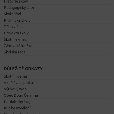
Historie školy
Pedagogický sbor
Školní řád
Prohlídka školy
Tělocvična
Projekty školy
Školní e-mail
Žákovská knížka
Školská rada
DŮLEŽITÉ ODKAZY
Školní jídelna
Vzdělávací portál
Výukový web
Obec Dolní Čermná
Pardubický kraj
Klíč ke vzdělání