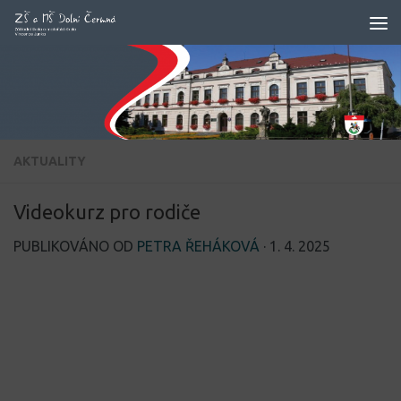
Skip to content
AKTUALITY
Videokurz pro rodiče
PUBLIKOVÁNO OD
PETRA ŘEHÁKOVÁ
·
1. 4. 2025