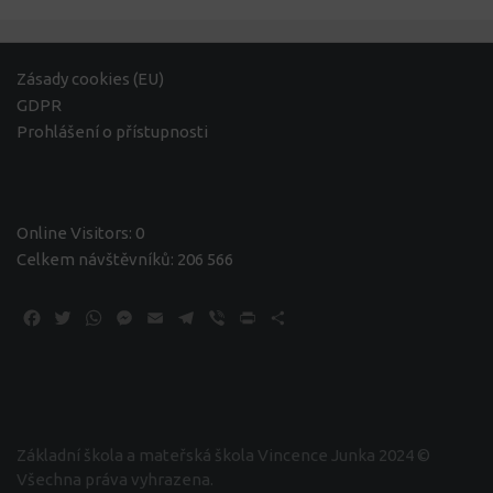
Zásady cookies (EU)
GDPR
Prohlášení o přístupnosti
Online Visitors:
0
Celkem návštěvníků:
206 566
Facebook
Twitter
WhatsApp
Messenger
Email
Telegram
Viber
Print
Share
Základní škola a mateřská škola Vincence Junka 2024 ©
Všechna práva vyhrazena.