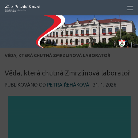
Skip to content
VĚDA, KTERÁ CHUTNÁ ZMRZLINOVÁ LABORATOŘ
Věda, která chutná Zmrzlinová laboratoř
PUBLIKOVÁNO OD
PETRA ŘEHÁKOVÁ
·
31. 1. 2026
Video
přehrávač