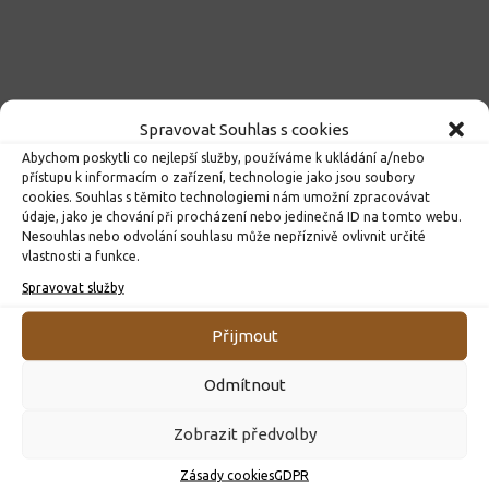
Spravovat Souhlas s cookies
Abychom poskytli co nejlepší služby, používáme k ukládání a/nebo
přístupu k informacím o zařízení, technologie jako jsou soubory
cookies. Souhlas s těmito technologiemi nám umožní zpracovávat
údaje, jako je chování při procházení nebo jedinečná ID na tomto webu.
Nesouhlas nebo odvolání souhlasu může nepříznivě ovlivnit určité
vlastnosti a funkce.
Spravovat služby
Přijmout
ROZHODNUTÍ O PŘIJETÍ K PŘEDŠKOLNÍMU VZDĚLÁVÁNÍ
Odmítnout
PRO ROK 2026
10. 4. 2026
Zobrazit předvolby
Zásady cookies
GDPR