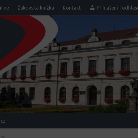
line
Žákovská knížka
Kontakt
Přihlášení | odhláš
.cz
TY