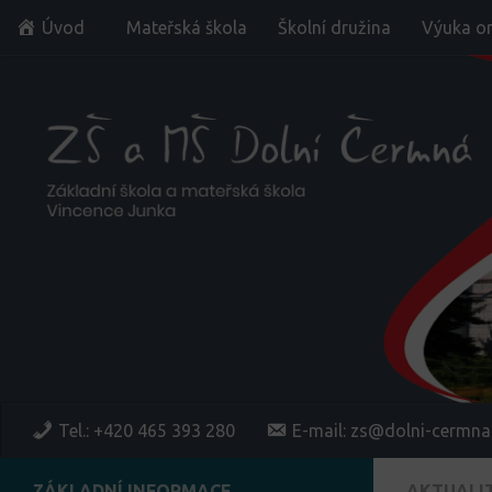
Úvod
Mateřská škola
Školní družina
Výuka on
Skip to content
Tel.: +420 465 393 280
E-mail: zs@dolni-cermna
ZÁKLADNÍ INFORMACE
AKTUALI