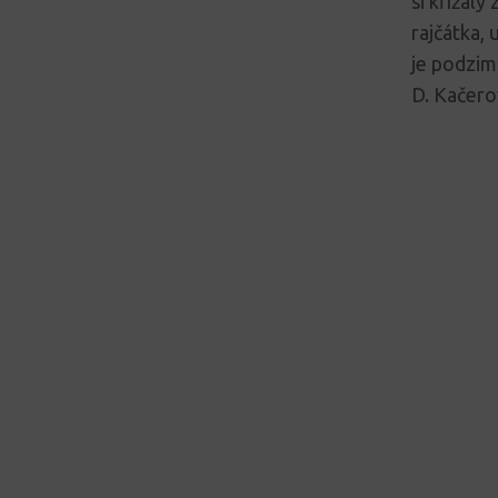
si křížaly
rajčátka, 
je podzi
D. Kačero