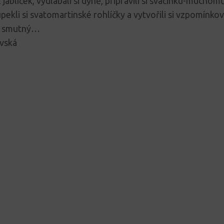
 z jablíček, vydlabali si dýně, připravili si svačinku-muchom
upekli si svatomartinské rohlíčky a vytvořili si vzpomínkov
m smutný…
vská