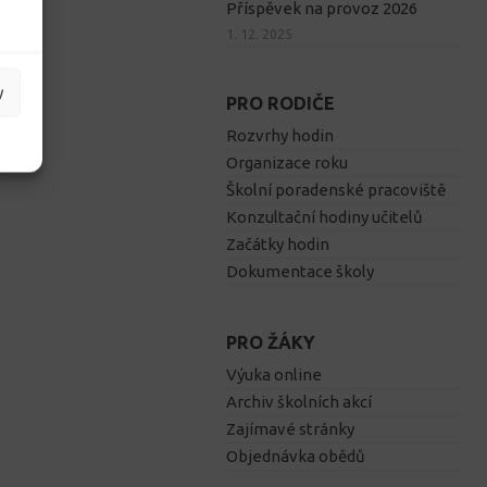
Příspěvek na provoz 2026
1. 12. 2025
y
PRO RODIČE
Rozvrhy hodin
Organizace roku
Školní poradenské pracoviště
Konzultační hodiny učitelů
Začátky hodin
Dokumentace školy
PRO ŽÁKY
Výuka online
Archiv školních akcí
Zajímavé stránky
Objednávka obědů