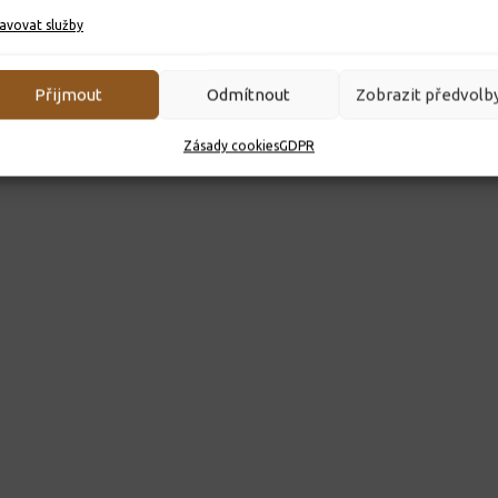
avovat služby
Přijmout
Odmítnout
Zobrazit předvolb
Zásady cookies
GDPR