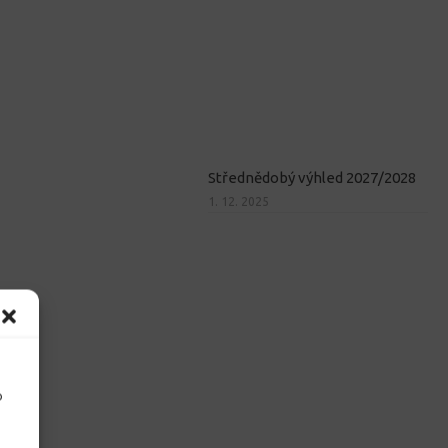
Střednědobý výhled 2027/2028
1. 12. 2025
o