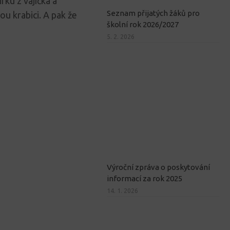
ůrku z vajíčka a
Seznam přijatých žáků pro
ou krabici. A pak že
školní rok 2026/2027
5. 2. 2026
Výroční zpráva o poskytování
informací za rok 2025
14. 1. 2026