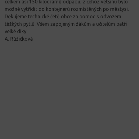
celkem asi 150 kilogramů odpadu, z čehož většinu bylo
možné vytřídit do kontejnerů rozmístěných po městysi.
Děkujeme technické četě obce za pomoc s odvozem
těžkých pytlů. Všem zapojeným žákům a učitelům patří
velké díky!
A. Růžičková