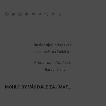
Facebook
Twitter
WhatsApp
Messenger
Email
Telegram
Viber
Print
Share
Následující příspěvek
Jeden svět na školách
Předchozí příspěvek
Barevné dny
MOHLO BY VÁS DÁLE ZAJÍMAT...