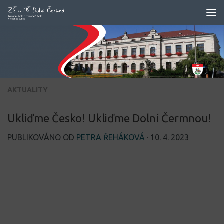
Skip to content
AKTUALITY
Ukliďme Česko! Ukliďme Dolní Čermnou!
PUBLIKOVÁNO OD
PETRA ŘEHÁKOVÁ
·
10. 4. 2023