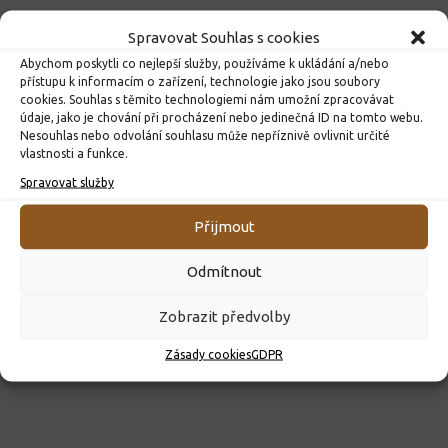
Spravovat Souhlas s cookies
Abychom poskytli co nejlepší služby, používáme k ukládání a/nebo
přístupu k informacím o zařízení, technologie jako jsou soubory
cookies. Souhlas s těmito technologiemi nám umožní zpracovávat
údaje, jako je chování při procházení nebo jedinečná ID na tomto webu.
Nesouhlas nebo odvolání souhlasu může nepříznivě ovlivnit určité
vlastnosti a funkce.
ROZHODNUTÍ O PŘIJETÍ K PŘEDŠKOLNÍMU VZDĚLÁVÁNÍ
Spravovat služby
PRO ROK 2026
10. 4. 2026
Přijmout
Odmítnout
Zobrazit předvolby
Zásady cookies
GDPR