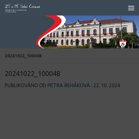
Skip to content
20241022_100048
20241022_100048
PUBLIKOVÁNO OD
PETRA ŘEHÁKOVÁ
·
22. 10. 2024