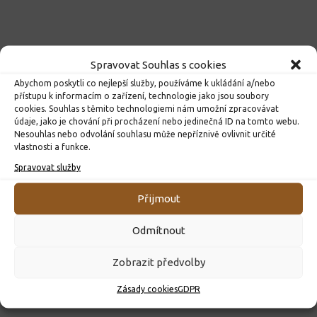
Spravovat Souhlas s cookies
Abychom poskytli co nejlepší služby, používáme k ukládání a/nebo
přístupu k informacím o zařízení, technologie jako jsou soubory
cookies. Souhlas s těmito technologiemi nám umožní zpracovávat
údaje, jako je chování při procházení nebo jedinečná ID na tomto webu.
Nesouhlas nebo odvolání souhlasu může nepříznivě ovlivnit určité
vlastnosti a funkce.
Spravovat služby
Přijmout
ROZHODNUTÍ O PŘIJETÍ K PŘEDŠKOLNÍMU VZDĚLÁVÁNÍ
PRO ROK 2026
Odmítnout
10. 4. 2026
Zobrazit předvolby
Zásady cookies
GDPR