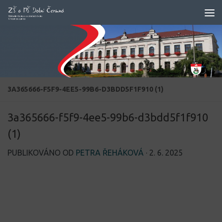
Skip to content
3A365666-F5F9-4EE5-99B6-D3BDD5F1F910 (1)
3a365666-f5f9-4ee5-99b6-d3bdd5f1f910
(1)
PUBLIKOVÁNO OD
PETRA ŘEHÁKOVÁ
·
2. 6. 2025