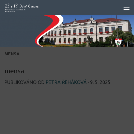
Skip to content
MENSA
mensa
PUBLIKOVÁNO OD
PETRA ŘEHÁKOVÁ
·
9. 5. 2025