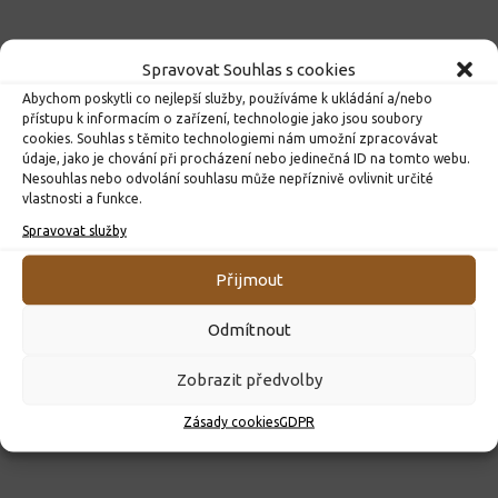
Spravovat Souhlas s cookies
Abychom poskytli co nejlepší služby, používáme k ukládání a/nebo
přístupu k informacím o zařízení, technologie jako jsou soubory
cookies. Souhlas s těmito technologiemi nám umožní zpracovávat
údaje, jako je chování při procházení nebo jedinečná ID na tomto webu.
Nesouhlas nebo odvolání souhlasu může nepříznivě ovlivnit určité
vlastnosti a funkce.
Spravovat služby
ROZHODNUTÍ O PŘIJETÍ K PŘEDŠKOLNÍMU VZDĚLÁVÁNÍ
PRO ROK 2026
Přijmout
10. 4. 2026
Odmítnout
Zobrazit předvolby
Zásady cookies
GDPR