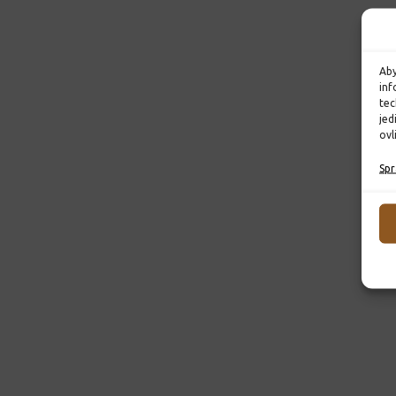
Aby
inf
tec
jed
ovl
Spr