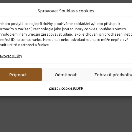
Spravovat Souhlas s cookies
chom poskytli co nejlepší služby, používáme k ukládání a/nebo přístupu k
ormacím o zařízení, technologie jako jsou soubory cookies. Souhlas s těmito
hnologiemi nám umožní zpracovávat údaje, jako je chování při procházení neb
inečná ID na tomto webu. Nesouhlas nebo odvolání souhlasu může nepříznivě
ivnit určité vlastnosti a funkce.
avovat služby
Přijmout
Odmítnout
Zobrazit předvolb
Zásady cookies
GDPR