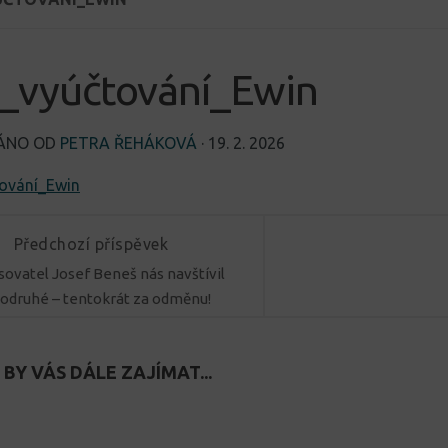
i_vyúčtování_Ewin
VÁNO OD
PETRA ŘEHÁKOVÁ
·
19. 2. 2026
tování_Ewin
Předchozí příspěvek
sovatel Josef Beneš nás navštívil
odruhé – tentokrát za odměnu!
BY VÁS DÁLE ZAJÍMAT...