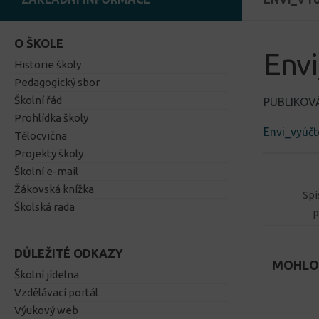
O ŠKOLE
Env
Historie školy
Pedagogický sbor
Školní řád
PUBLIKO
Prohlídka školy
Envi_vyúč
Tělocvična
Projekty školy
Školní e-mail
Žákovská knížka
Spi
Školská rada
p
DŮLEŽITÉ ODKAZY
MOHLO 
Školní jídelna
Vzdělávací portál
Výukový web