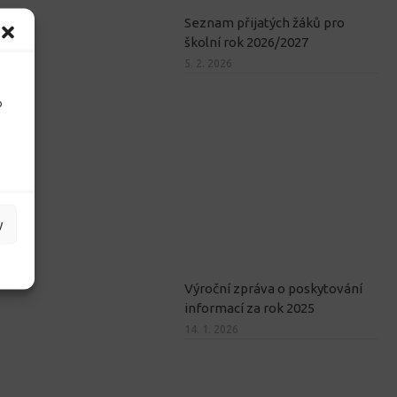
Seznam přijatých žáků pro
školní rok 2026/2027
5. 2. 2026
o
y
Výroční zpráva o poskytování
informací za rok 2025
14. 1. 2026