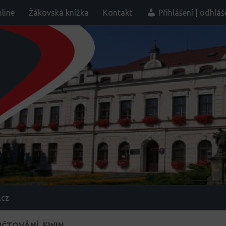
line
Žákovská knížka
Kontakt
Přihlášení | odhláš
.cz
ÚČTOVÁNÍ_EWIN