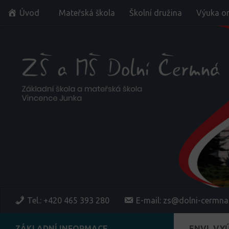
Úvod
Mateřská škola
Školní družina
Výuka on
Skip to content
Tel.: +420 465 393 280
E-mail: zs@dolni-cermna
ZÁKLADNÍ INFORMACE
ENVI_VY