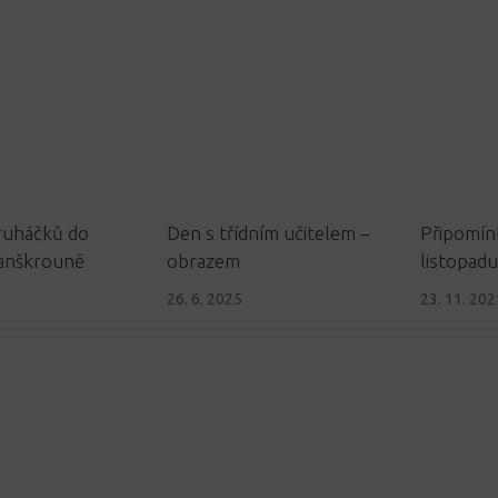
ruháčků do
Den s třídním učitelem –
Připomínk
anškrouně
obrazem
listopadu
26. 6. 2025
23. 11. 202