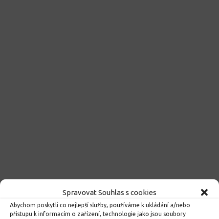
Spravovat Souhlas s cookies
Kroužky 2026/2027
Abychom poskytli co nejlepší služby, používáme k ukládání a/nebo
23. 6. 2026
přístupu k informacím o zařízení, technologie jako jsou soubory