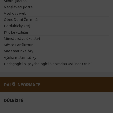
Školní jídelna
Vzdělávací portál
Výukový web
Obec Dolní Čermná
Pardubický kraj
Klíč ke vzdělání
Ministerstvo školství
Město Lanškroun
Matematické hry
Výuka matematiky
Pedagogicko-psychologická poradna Ústí nad Orlicí
DALŠÍ INFORMACE
DŮLEŽITÉ