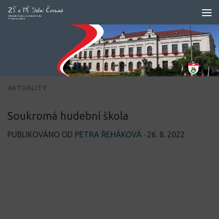
Skip to content
AKTUALITY
Soukromá hudební škola
PUBLIKOVÁNO OD
PETRA ŘEHÁKOVÁ
·
26. 8. 2022