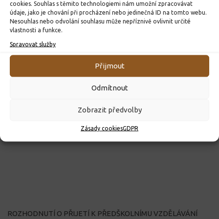
cookies. Souhlas s těmito technologiemi nám umožní zpracovávat
údaje, jako je chování při procházení nebo jedinečná ID na tomto webu.
Nesouhlas nebo odvolání souhlasu může nepříznivě ovlivnit určité
vlastnosti a funkce.
Spravovat služby
Přijmout
Odmítnout
Zobrazit předvolby
Zásady cookies
GDPR
ROZHODNUTÍ O PŘIJETÍ K PŘEDŠKOLNÍMU VZDĚLÁVÁNÍ