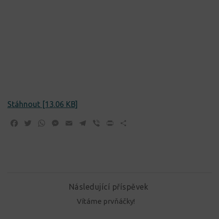
Stáhnout [13.06 KB]
Facebook
Twitter
WhatsApp
Messenger
Email
Telegram
Viber
Print
Share
Následující příspěvek
Vítáme prvňáčky!