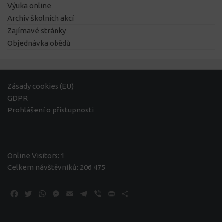
Výuka online
Archiv školních akcí
Zajímavé stránky
Objednávka obědů
Zásady cookies (EU)
GDPR
Prohlášení o přístupnosti
Online Visitors:
1
Celkem návštěvníků:
206 475
Facebook
Twitter
WhatsApp
Messenger
Email
Telegram
Viber
Print
Share