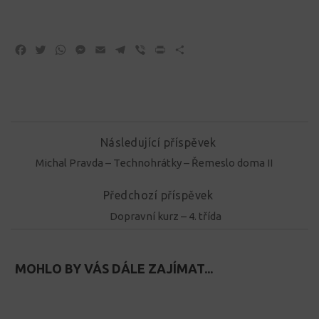
Facebook
Twitter
WhatsApp
Messenger
Email
Telegram
Viber
Print
Share
Následující příspěvek
Michal Pravda – Technohrátky – Řemeslo doma II
Předchozí příspěvek
Dopravní kurz – 4. třída
MOHLO BY VÁS DÁLE ZAJÍMAT...