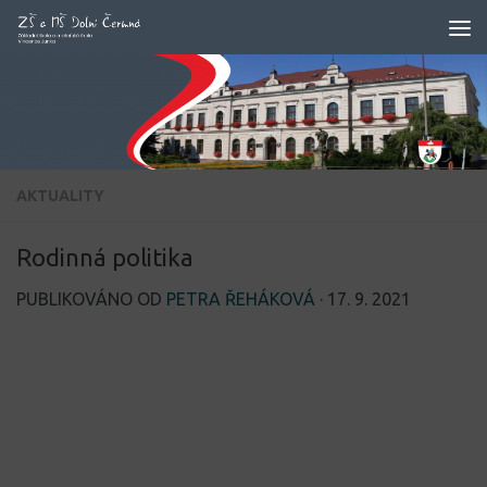
Skip to content
AKTUALITY
Rodinná politika
PUBLIKOVÁNO OD
PETRA ŘEHÁKOVÁ
·
17. 9. 2021