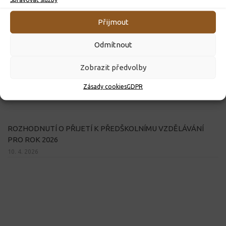
Přijmout
Odmítnout
Zobrazit předvolby
Zásady cookies
GDPR
ROZHODNUTÍ O PŘIJETÍ K PŘEDŠKOLNÍMU VZDĚLÁVÁNÍ
PRO ROK 2026
10. 4. 2026