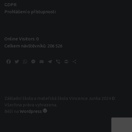
GDPR
Prohlášení o přístupnosti
Online Visitors:
0
Celkem návštěvníků:
206 526
Facebook
Twitter
WhatsApp
Messenger
Email
Telegram
Viber
Print
Share
Základní škola a mateřská škola Vincence Junka 2024 ©
Všechna práva vyhrazena.
Běží na
Wordpress