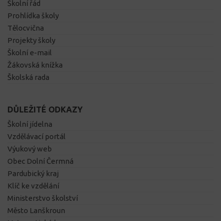
Školní řád
Prohlídka školy
Tělocvična
Projekty školy
Školní e-mail
Žákovská knížka
Školská rada
DŮLEŽITÉ ODKAZY
Školní jídelna
Vzdělávací portál
Výukový web
Obec Dolní Čermná
Pardubický kraj
Klíč ke vzdělání
Ministerstvo školství
Město Lanškroun