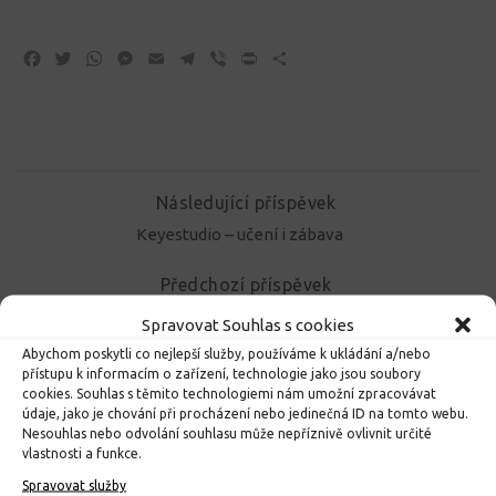
Facebook
Twitter
WhatsApp
Messenger
Email
Telegram
Viber
Print
Share
Následující příspěvek
Keyestudio – učení i zábava
Předchozí příspěvek
Devítka na Laser game
Spravovat Souhlas s cookies
Abychom poskytli co nejlepší služby, používáme k ukládání a/nebo
přístupu k informacím o zařízení, technologie jako jsou soubory
cookies. Souhlas s těmito technologiemi nám umožní zpracovávat
MOHLO BY VÁS DÁLE ZAJÍMAT...
údaje, jako je chování při procházení nebo jedinečná ID na tomto webu.
Nesouhlas nebo odvolání souhlasu může nepříznivě ovlivnit určité
vlastnosti a funkce.
Spravovat služby