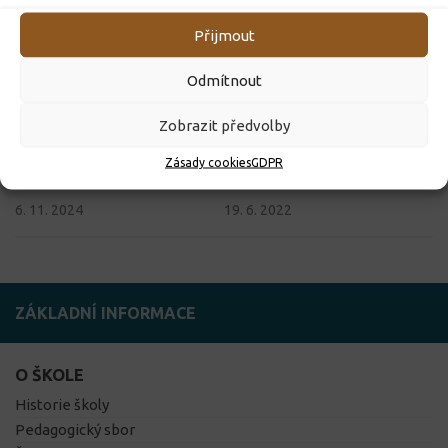
Přijmout
Odmítnout
Zobrazit předvolby
Zásady cookies
GDPR
Pozvánka
Zpestření výuky cizích jazyků
6. 11. 2024
19. 6. 2022
ZÁKLADNÍ INFORMACE
O ŠKOLE
Historie školy
Pedagogický sbor