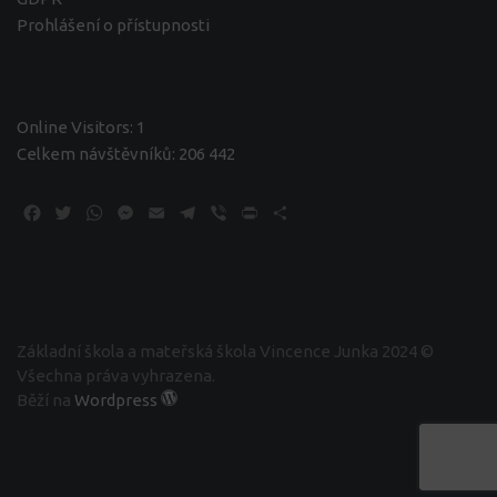
Prohlášení o přístupnosti
Online Visitors:
1
Celkem návštěvníků:
206 442
Facebook
Twitter
WhatsApp
Messenger
Email
Telegram
Viber
Print
Share
Základní škola a mateřská škola Vincence Junka 2024 ©
Všechna práva vyhrazena.
Běží na
Wordpress