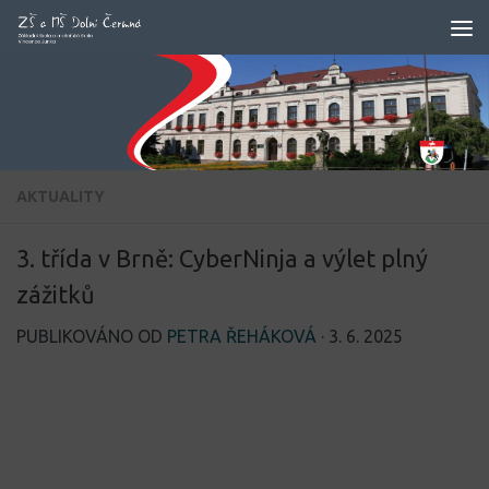
Skip to content
AKTUALITY
3. třída v Brně: CyberNinja a výlet plný
zážitků
PUBLIKOVÁNO OD
PETRA ŘEHÁKOVÁ
·
3. 6. 2025