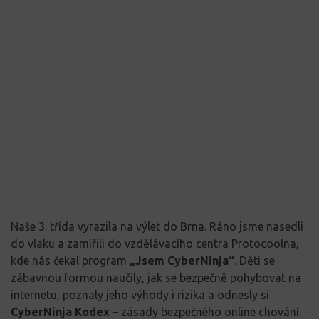
Naše 3. třída vyrazila na výlet do Brna. Ráno jsme nasedli
do vlaku a zamířili do vzdělávacího centra Protocoolna,
kde nás čekal program
„Jsem CyberNinja“
. Děti se
zábavnou formou naučily, jak se bezpečně pohybovat na
internetu, poznaly jeho výhody i rizika a odnesly si
CyberNinja Kodex
– zásady bezpečného online chování.