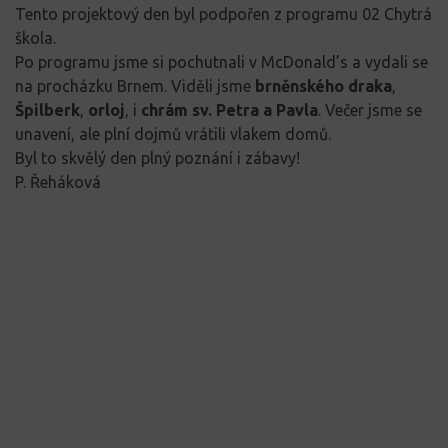
Tento projektový den byl podpořen z programu 02 Chytrá
škola.
Po programu jsme si pochutnali v McDonald’s a vydali se
na procházku Brnem. Viděli jsme
brněnského draka
,
Špilberk
,
orloj
, i
chrám sv. Petra a Pavla
. Večer jsme se
unavení, ale plní dojmů vrátili vlakem domů.
Byl to skvělý den plný poznání i zábavy!
P. Řeháková