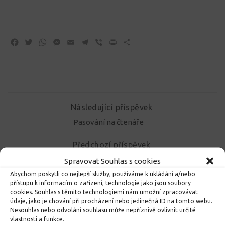
Facebook
Twitter
WhatsApp
Messenger
Email
Telegram
Viber
Print
Share
Následující příspěvek
Pasování na čtenáře
Předchozí příspěvek
Tajný výlet a nová přátelství
Spravovat Souhlas s cookies
Abychom poskytli co nejlepší služby, používáme k ukládání a/nebo
přístupu k informacím o zařízení, technologie jako jsou soubory
cookies. Souhlas s těmito technologiemi nám umožní zpracovávat
MOHLO BY VÁS DÁLE ZAJÍMAT...
údaje, jako je chování při procházení nebo jedinečná ID na tomto webu.
Nesouhlas nebo odvolání souhlasu může nepříznivě ovlivnit určité
vlastnosti a funkce.