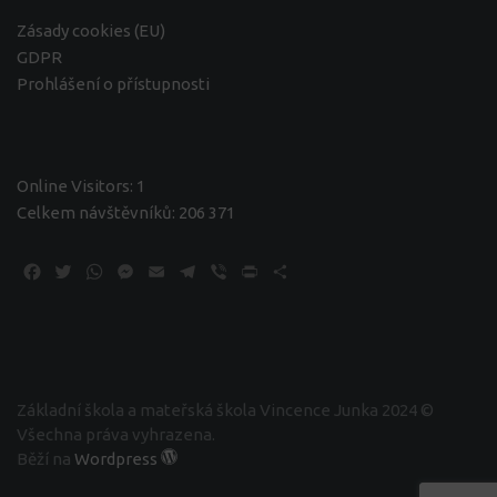
Zásady cookies (EU)
GDPR
Prohlášení o přístupnosti
Online Visitors:
1
Celkem návštěvníků:
206 371
Facebook
Twitter
WhatsApp
Messenger
Email
Telegram
Viber
Print
Share
Základní škola a mateřská škola Vincence Junka 2024 ©
Všechna práva vyhrazena.
Běží na
Wordpress