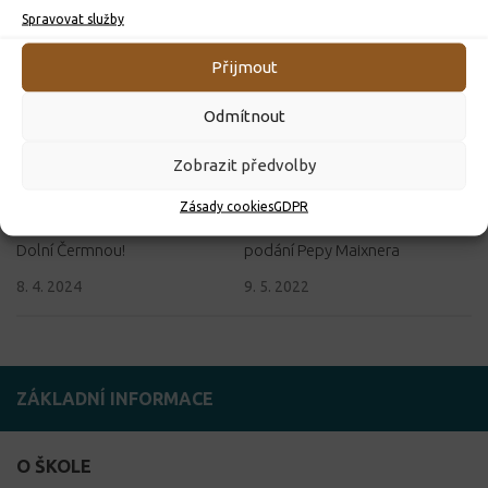
Spravovat služby
Přijmout
Odmítnout
Zobrazit předvolby
Zásady cookies
GDPR
Ukliďme Česko! Ukliďme
Můj hrdina 20. století v
Dolní Čermnou!
podání Pepy Maixnera
8. 4. 2024
9. 5. 2022
ZÁKLADNÍ INFORMACE
O ŠKOLE