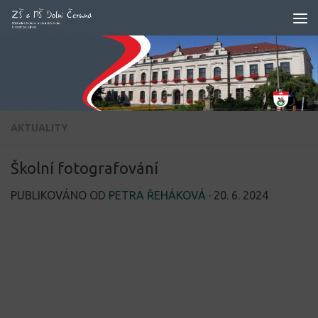
Skip to content
AKTUALITY
Školní fotografování
PUBLIKOVÁNO OD
PETRA ŘEHÁKOVÁ
·
20. 6. 2024