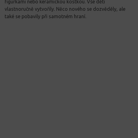
figurkami nebo keramickou kostkou. Vše děti
vlastnoručně vytvořily. Něco nového se dozvěděly, ale
také se pobavily při samotném hraní.