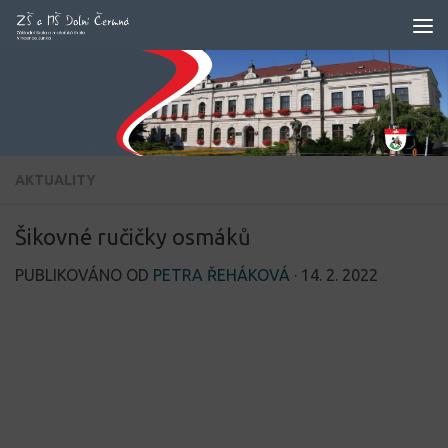
Skip to content
AKTUALITY
Šikovné ručičky osmáků
PUBLIKOVÁNO OD
PETRA ŘEHÁKOVÁ
·
14. 2. 2022