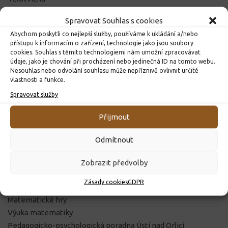
Projekty školy
Spravovat Souhlas s cookies
Školní e-mail
Abychom poskytli co nejlepší služby, používáme k ukládání a/nebo
Žákovská knížka
přístupu k informacím o zařízení, technologie jako jsou soubory
Školská rada
cookies. Souhlas s těmito technologiemi nám umožní zpracovávat
údaje, jako je chování při procházení nebo jedinečná ID na tomto webu.
Nesouhlas nebo odvolání souhlasu může nepříznivě ovlivnit určité
vlastnosti a funkce.
DŮLEŽITÉ ODKAZY
Spravovat služby
Školní jídelna
Vzdělávací portál
Přijmout
Výukový web
Obec Dolní Čermná
Odmítnout
Pardubický kraj
Klíč ke vzdělání
Zobrazit předvolby
Ministerstvo školství
Zásady cookies
GDPR
Město Lanškroun
Matematické hry
Výuka matematiky
Pedagogicko-psychologická poradna Ústí nad Orlicí