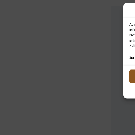
Aby
inf
tec
jed
ovl
Spr