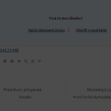
Trvá to moc dlouho?
Načíst dokument znovu
|
Otevřít v nové kartě
343.23 KB]
ok
tter
WhatsApp
Messenger
Email
Telegram
Viber
Print
Share
Předchozí příspěvek
Následující 
Divadlo
První řecká olympiáda 