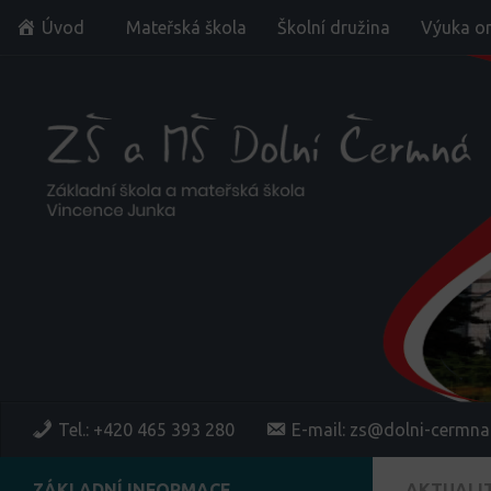
Úvod
Mateřská škola
Školní družina
Výuka on
Skip to content
Tel.: +420 465 393 280
E-mail: zs@dolni-cermna
ZÁKLADNÍ INFORMACE
AKTUALI