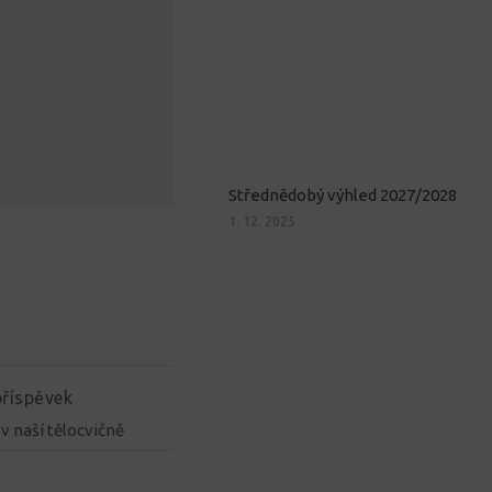
Střednědobý výhled 2027/2028
1. 12. 2025
příspěvek
v naší tělocvičně