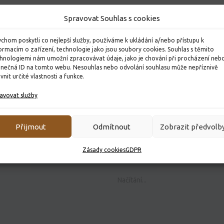
Spravovat Souhlas s cookies
chom poskytli co nejlepší služby, používáme k ukládání a/nebo přístupu k
ormacím o zařízení, technologie jako jsou soubory cookies. Souhlas s těmito
hnologiemi nám umožní zpracovávat údaje, jako je chování při procházení neb
inečná ID na tomto webu. Nesouhlas nebo odvolání souhlasu může nepříznivě
ivnit určité vlastnosti a funkce.
avovat služby
Přijmout
Odmítnout
Zobrazit předvolb
Zásady cookies
GDPR
Načítání...