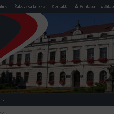
line
Žákovská knížka
Kontakt
Přihlášení | odhláš
.cz
TY