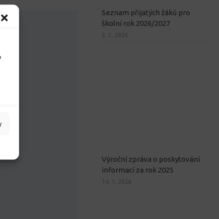
Seznam přijatých žáků pro
školní rok 2026/2027
5. 2. 2026
o
y
Výroční zpráva o poskytování
informací za rok 2025
14. 1. 2026