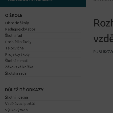
O ŠKOLE
Rozh
Historie školy
Pedagogický sbor
vzdě
Školní řád
Prohlídka školy
Tělocvična
PUBLIKO
Projekty školy
Školní e-mail
Žákovská knížka
Školská rada
DŮLEŽITÉ ODKAZY
Školní jídelna
Vzdělávací portál
Výukový web