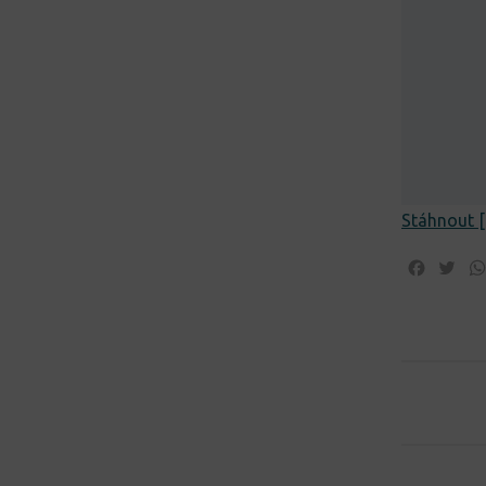
Stáhnout [
Facebo
Twi