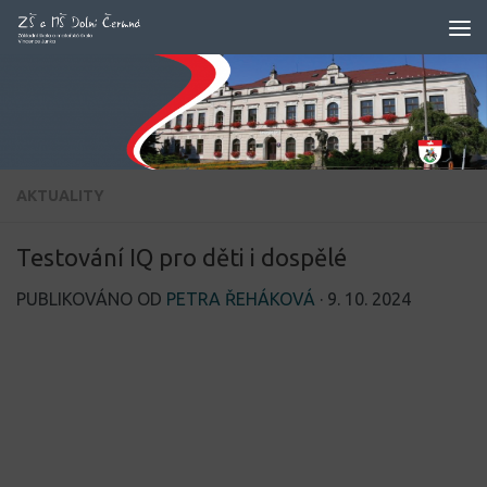
Skip to content
AKTUALITY
Testování IQ pro děti i dospělé
PUBLIKOVÁNO OD
PETRA ŘEHÁKOVÁ
·
9. 10. 2024