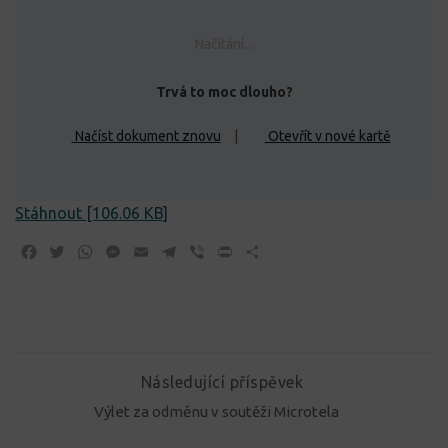
Načítání...
Trvá to moc dlouho?
Načíst dokument znovu
|
Otevřít v nové kartě
Stáhnout [106.06 KB]
Facebook
Twitter
WhatsApp
Messenger
Email
Telegram
Viber
Print
Share
Následující příspěvek
Výlet za odměnu v soutěži Microtela