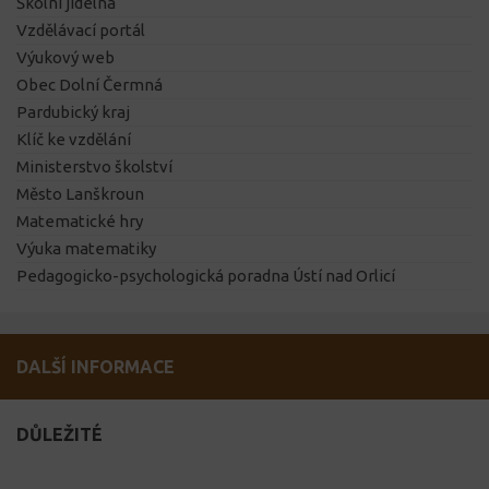
Školní jídelna
Vzdělávací portál
Výukový web
Obec Dolní Čermná
Pardubický kraj
Klíč ke vzdělání
Ministerstvo školství
Město Lanškroun
Matematické hry
Výuka matematiky
Pedagogicko-psychologická poradna Ústí nad Orlicí
DALŠÍ INFORMACE
DŮLEŽITÉ