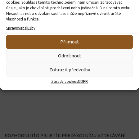
cookies. Souhlas s těmito technologiemi nám umožní zpracovávat
údaje, jako je chování při procházení nebo jedinečná ID na tomto webu.
Nesouhlas nebo odvolání souhlasu může nepříznivě ovlivnit určité
vlastnosti a funkce.
Spravovat služby
Přijmout
Odmítnout
Zobrazit předvolby
Zásady cookies
GDPR
ROZHODNUTÍ O PŘIJETÍ K PŘEDŠKOLNÍMU VZDĚLÁVÁNÍ