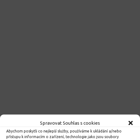
Spravovat Souhlas s cookies
Kroužky 2026/2027
Abychom poskytli co nejlepší služby, používáme k ukládání a/nebo
23. 6. 2026
přístupu k informacím o zařízení, technologie jako jsou soubory