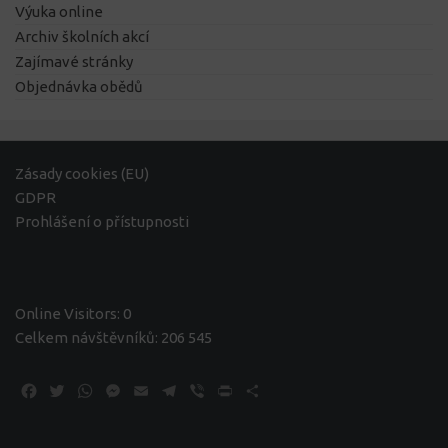
Výuka online
Archiv školních akcí
Zajímavé stránky
Objednávka obědů
Zásady cookies (EU)
GDPR
Prohlášení o přístupnosti
Online Visitors:
0
Celkem návštěvníků:
206 545
Facebook
Twitter
WhatsApp
Messenger
Email
Telegram
Viber
Print
Share