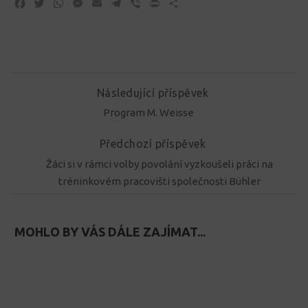
Facebook
Twitter
WhatsApp
Messenger
Email
Telegram
Viber
Print
Share
Následující příspěvek
Program M. Weisse
Předchozí příspěvek
Žáci si v rámci volby povolání vyzkoušeli práci na
tréninkovém pracovišti společnosti Bühler
MOHLO BY VÁS DÁLE ZAJÍMAT...