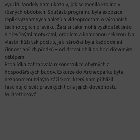
využití. Modely nám ukázaly, jak se měnila krajina v
různých obdobích. Součástí programu byla expozice
replik významných nálezů a videoprogram o výrobních
technologiích pravěku. Žáci si také mohli vyzkoušet práci
s dřevěnými motykami, oradlem a kamennou sekerou. Na
vlastní kůži tak pocítili, jak náročná byla každodenní
činnost našich předků – od drcení obilí po hod dřevěným
oštěpem.
Prohlídka zahrnovala rekonstrukce obytných a
hospodářských budov. Exkurze do Archeoparku byla
nezapomenutelným zážitkem, který nám přiblížil
fascinující svět pravěkých lidí a jejich dovedností.
M. Brettlerová