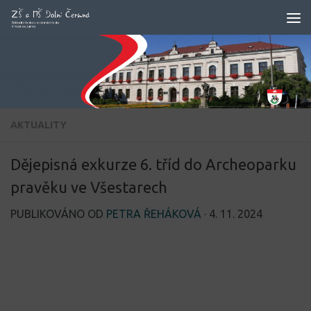
Skip to content
AKTUALITY
Dějepisná exkurze 6. tříd do Archeoparku
pravěku ve Všestarech
PUBLIKOVÁNO OD
PETRA ŘEHÁKOVÁ
·
4. 11. 2024