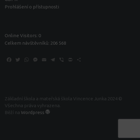
Prohlášení o přístupnosti
Online Visitors:
0
Celkem návštěvníků:
206 568
Facebook
Twitter
WhatsApp
Messenger
Email
Telegram
Viber
Print
Share
Základní škola a mateřská škola Vincence Junka 2024 ©
Všechna práva vyhrazena.
Běží na
Wordpress