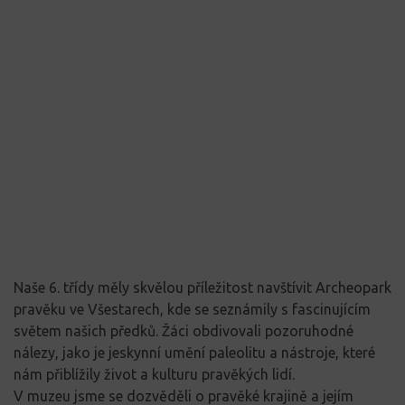
Naše 6. třídy měly skvělou příležitost navštívit Archeopark
pravěku ve Všestarech, kde se seznámily s fascinujícím
světem našich předků. Žáci obdivovali pozoruhodné
nálezy, jako je jeskynní umění paleolitu a nástroje, které
nám přiblížily život a kulturu pravěkých lidí.
V muzeu jsme se dozvěděli o pravěké krajině a jejím