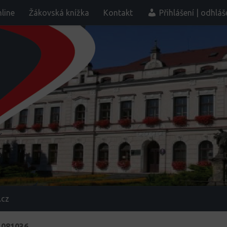
line
Žákovská knížka
Kontakt
Přihlášení | odhláš
.cz
_081036