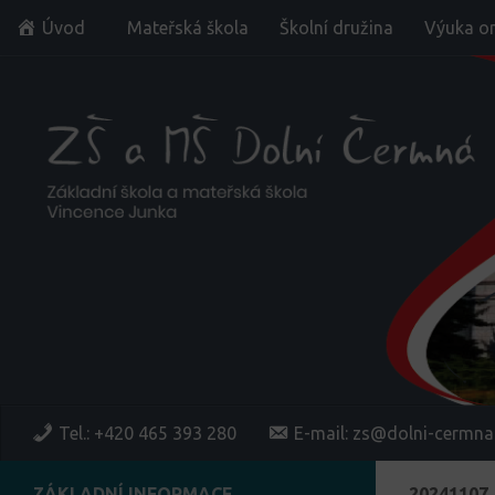
Úvod
Mateřská škola
Školní družina
Výuka on
Skip to content
Tel.: +420 465 393 280
E-mail: zs@dolni-cermna
ZÁKLADNÍ INFORMACE
20241107