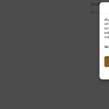
Deváťáci v
18. 5. 2024
Aby
inf
tec
jed
ovl
Spr