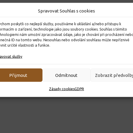
 Hradci Králové
Bruslení 3. třída
Beseda o 
Spravovat Souhlas s cookies
Lanškrou
20. 11. 2025
válce
chom poskytli co nejlepší služby, používáme k ukládání a/nebo přístupu k
ormacím o zařízení, technologie jako jsou soubory cookies. Souhlas s těmito
13. 3. 2026
hnologiemi nám umožní zpracovávat údaje, jako je chování při procházení neb
inečná ID na tomto webu. Nesouhlas nebo odvolání souhlasu může nepříznivě
ivnit určité vlastnosti a funkce.
avovat služby
Přijmout
Odmítnout
Zobrazit předvolb
Zásady cookies
GDPR