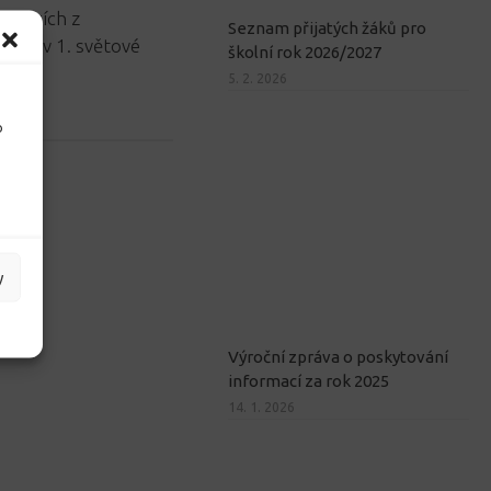
vojácích z
Seznam přijatých žáků pro
nska v 1. světové
školní rok 2026/2027
5. 2. 2026
o
y
Výroční zpráva o poskytování
informací za rok 2025
14. 1. 2026