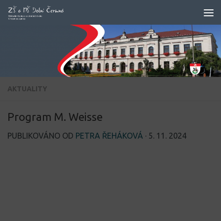
Skip to content
AKTUALITY
Program M. Weisse
PUBLIKOVÁNO OD
PETRA ŘEHÁKOVÁ
·
5. 11. 2024