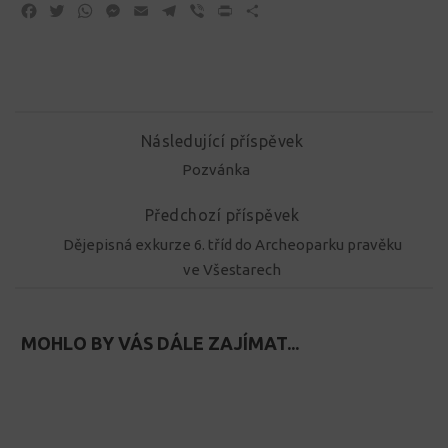
Facebook
Twitter
WhatsApp
Messenger
Email
Telegram
Viber
Print
Share
Následující příspěvek
Pozvánka
Předchozí příspěvek
Dějepisná exkurze 6. tříd do Archeoparku pravěku
ve Všestarech
MOHLO BY VÁS DÁLE ZAJÍMAT...