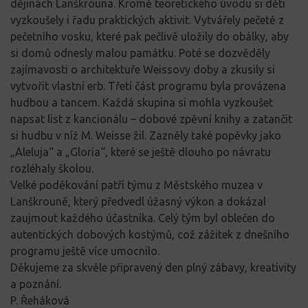
dějinách Lanškrouna. Kromě teoretického úvodu si děti
vyzkoušely i řadu praktických aktivit. Vytvářely pečetě z
pečetního vosku, které pak pečlivě uložily do obálky, aby
si domů odnesly malou památku. Poté se dozvěděly
zajímavosti o architektuře Weissovy doby a zkusily si
vytvořit vlastní erb. Třetí část programu byla provázena
hudbou a tancem. Každá skupina si mohla vyzkoušet
napsat list z kancionálu – dobové zpěvní knihy a zatančit
si hudbu v níž M. Weisse žil. Zazněly také popěvky jako
„Aleluja“ a „Gloria“, které se ještě dlouho po návratu
rozléhaly školou.
Velké poděkování patří týmu z Městského muzea v
Lanškrouně, který předvedl úžasný výkon a dokázal
zaujmout každého účastníka. Celý tým byl oblečen do
autentických dobových kostýmů, což zážitek z dnešního
programu ještě více umocnilo.
Děkujeme za skvěle připravený den plný zábavy, kreativity
a poznání.
P. Řeháková