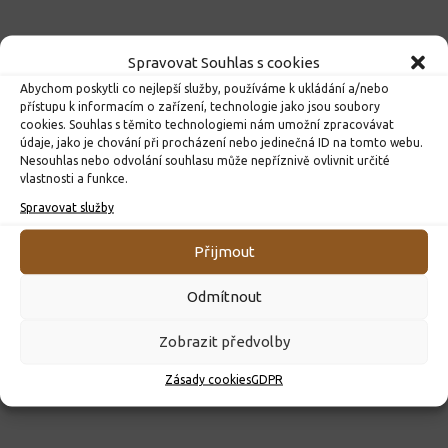
Spravovat Souhlas s cookies
Abychom poskytli co nejlepší služby, používáme k ukládání a/nebo
přístupu k informacím o zařízení, technologie jako jsou soubory
cookies. Souhlas s těmito technologiemi nám umožní zpracovávat
údaje, jako je chování při procházení nebo jedinečná ID na tomto webu.
Nesouhlas nebo odvolání souhlasu může nepříznivě ovlivnit určité
vlastnosti a funkce.
Spravovat služby
ROZHODNUTÍ O PŘIJETÍ K PŘEDŠKOLNÍMU VZDĚLÁVÁNÍ
PRO ROK 2026
Přijmout
10. 4. 2026
Odmítnout
Zobrazit předvolby
Zásady cookies
GDPR