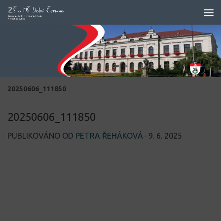
Skip to content
20250606_111850
20250606_111850
PUBLIKOVÁNO OD
PETRA ŘEHÁKOVÁ
·
9. 6. 2025