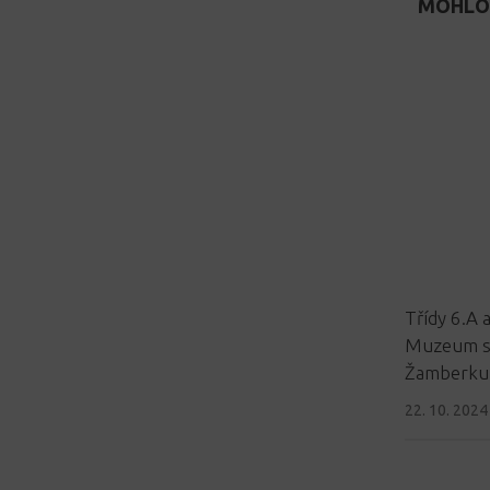
MOHLO 
Třídy 6.A a
Muzeum st
Žamberku
22. 10. 2024