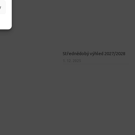
y
Střednědobý výhled 2027/2028
1. 12. 2025