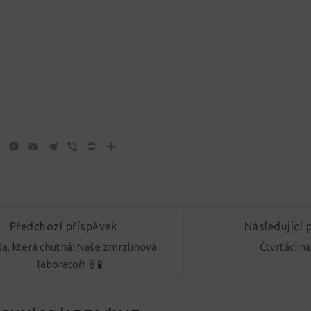
ok
tter
WhatsApp
Messenger
Email
Telegram
Viber
Print
Share
Předchozí příspěvek
Následující 
a, která chutná: Naše zmrzlinová
Čtvrťáci na
laboratoř! 🍦🧪