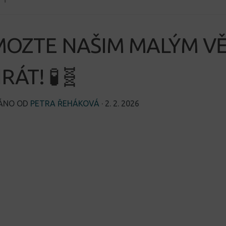
OZTE NAŠIM MALÝM V
RÁT! 🧪🧬
VÁNO OD
PETRA ŘEHÁKOVÁ
·
2. 2. 2026