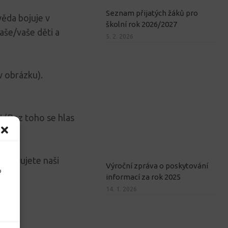
Seznam přijatých žáků pro
věda bojuje v
školní rok 2026/2027
aše/vaše děti a
5. 2. 2026
v obrázku).
 (Bez toho se hlas
odporujete naši
Výroční zpráva o poskytování
o
informací za rok 2025
14. 1. 2026