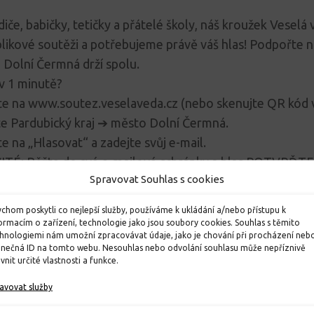
iče, babičky, tetičky a přátelé školy, náš kroužek Veselá 
likové soutěži a potřebujeme právě váš hlas! Podpořte n
e Dolní Čermná drží spolu.
 v 1 minutě?
ěte na www.soutez.veselaveda.cz (nebo skenujte QR kód 
te Pardubický kraj ➔ město Dolní Čermná.
te na „Hlasovat“ a zadejte svůj e-mail.
ITÉ: Běžte do své e-mailové schránky a hlas POTVRĎTE!
Spravovat Souhlas s cookies
á 📩).
me od 2. 2. do 15. 2. 2026.
chom poskytli co nejlepší služby, používáme k ukládání a/nebo přístupu k
s nás posouvá k vítězství. Děkujeme, že držíte s námi a p
ormacím o zařízení, technologie jako jsou soubory cookies. Souhlas s těmito
hnologiemi nám umožní zpracovávat údaje, jako je chování při procházení neb
✨
inečná ID na tomto webu. Nesouhlas nebo odvolání souhlasu může nepříznivě
ivnit určité vlastnosti a funkce.
avovat služby