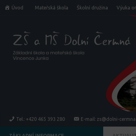
Úvod
Mateřská škola
Školní družina
Výuka on
Skip to content
Tel.: +420 465 393 280
E-mail: zs@dolni-cermna
ZÁKLADNÍ INFORMACE
AKTUALI