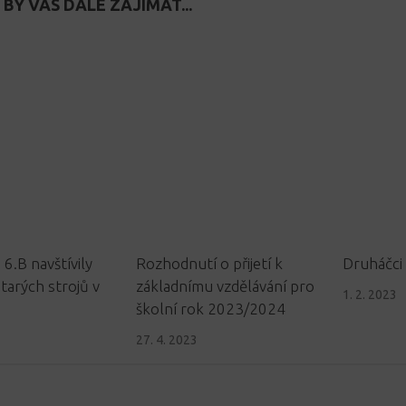
BY VÁS DÁLE ZAJÍMAT...
 6.B navštívily
Rozhodnutí o přijetí k
Druháčci 
arých strojů v
základnímu vzdělávání pro
1. 2. 2023
školní rok 2023/2024
27. 4. 2023