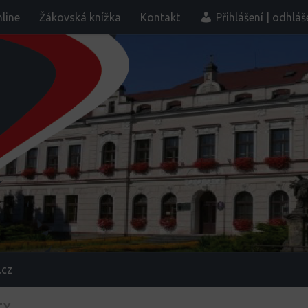
line
Žákovská knížka
Kontakt
Přihlášení | odhláš
.cz
TY