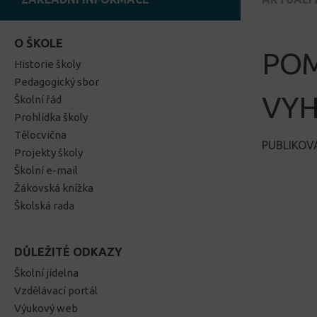
O ŠKOLE
POM
Historie školy
Pedagogický sbor
VYH
Školní řád
Prohlídka školy
Tělocvična
PUBLIKO
Projekty školy
Školní e-mail
Žákovská knížka
Školská rada
DŮLEŽITÉ ODKAZY
Školní jídelna
Vzdělávací portál
Výukový web