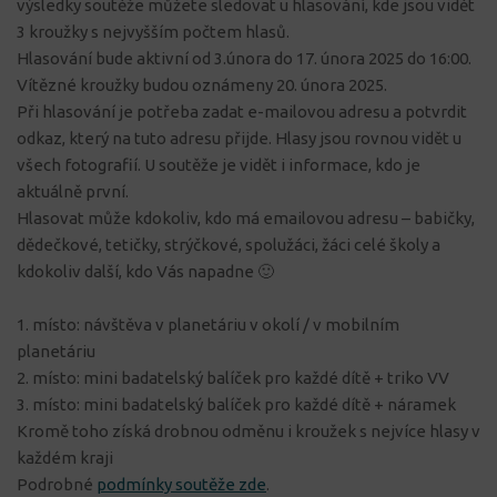
výsledky soutěže můžete sledovat u hlasování, kde jsou vidět
3 kroužky s nejvyšším počtem hlasů.
Hlasování bude aktivní od 3.února do 17. února 2025 do 16:00.
Vítězné kroužky budou oznámeny 20. února 2025.
Při hlasování je potřeba zadat e-mailovou adresu a potvrdit
odkaz, který na tuto adresu přijde. Hlasy jsou rovnou vidět u
všech fotografií. U soutěže je vidět i informace, kdo je
aktuálně první.
Hlasovat může kdokoliv, kdo má emailovou adresu – babičky,
dědečkové, tetičky, strýčkové, spolužáci, žáci celé školy a
kdokoliv další, kdo Vás napadne 🙂
1. místo: návštěva v planetáriu v okolí / v mobilním
planetáriu
2. místo: mini badatelský balíček pro každé dítě + triko VV
3. místo: mini badatelský balíček pro každé dítě + náramek
Kromě toho získá drobnou odměnu i kroužek s nejvíce hlasy v
každém kraji
Podrobné
podmínky soutěže zde
.