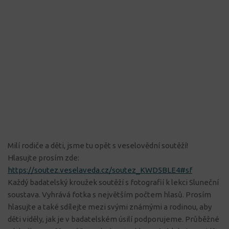
Milí rodiče a děti, jsme tu opět s veselovědní soutěží!
Hlasujte prosím zde:
https://soutez.veselaveda.cz/soutez_KWD5BLE4#sf
Každý badatelský kroužek soutěží s fotografií k lekci Sluneční
soustava. Vyhrává fotka s největším počtem hlasů. Prosím
hlasujte a také sdílejte mezi svými známými a rodinou, aby
děti viděly, jak je v badatelském úsilí podporujeme. Průběžné