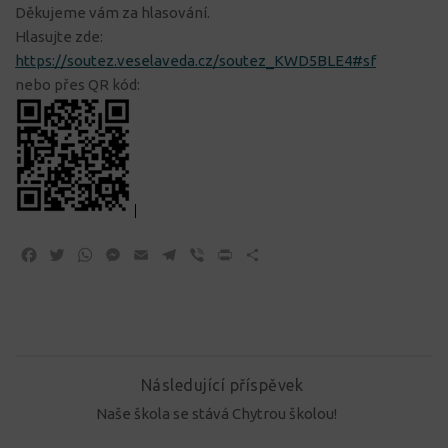
Děkujeme vám za hlasování.
Hlasujte zde:
https://soutez.veselaveda.cz/soutez_KWD5BLE4#sf
nebo přes QR kód:
Facebook
Twitter
WhatsApp
Messenger
Email
Telegram
Viber
Print
Share
Následující příspěvek
Naše škola se stává Chytrou školou!