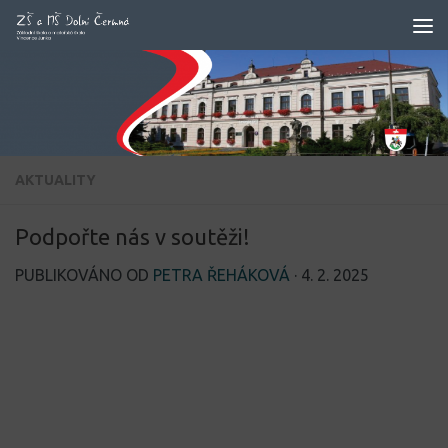
Skip to content
AKTUALITY
Podpořte nás v soutěži!
PUBLIKOVÁNO OD
PETRA ŘEHÁKOVÁ
·
4. 2. 2025