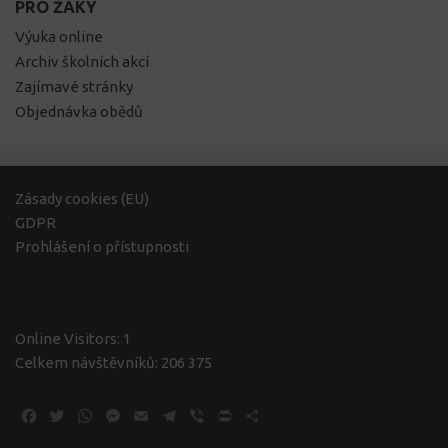
PRO ŽÁKY
Výuka online
Archiv školních akcí
Zajímavé stránky
Objednávka obědů
Zásady cookies (EU)
GDPR
Prohlášení o přístupnosti
Online Visitors:
1
Celkem návštěvníků:
206 375
Facebook
Twitter
WhatsApp
Messenger
Email
Telegram
Viber
Print
Share