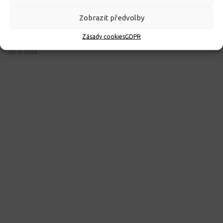
Zobrazit předvolby
ROZHODNUTÍ O PŘIJETÍ K PŘEDŠKOLNÍMU VZDĚLÁVÁNÍ
Zásady cookies
GDPR
PRO ROK 2026
10. 4. 2026