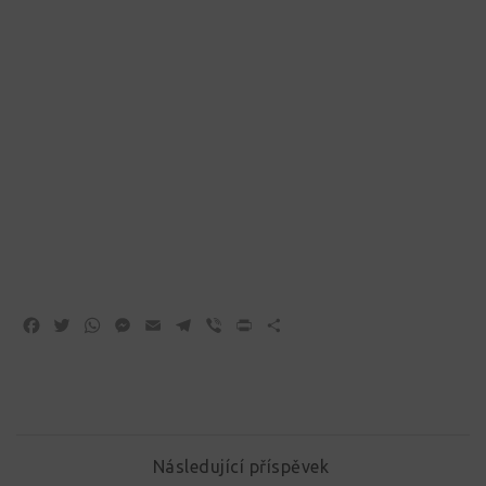
Facebook
Twitter
WhatsApp
Messenger
Email
Telegram
Viber
Print
Share
Následující příspěvek