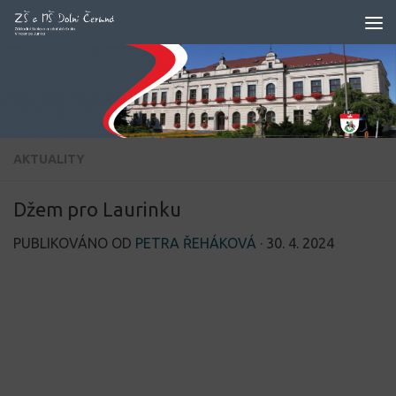
Skip to content
AKTUALITY
Džem pro Laurinku
PUBLIKOVÁNO OD
PETRA ŘEHÁKOVÁ
·
30. 4. 2024