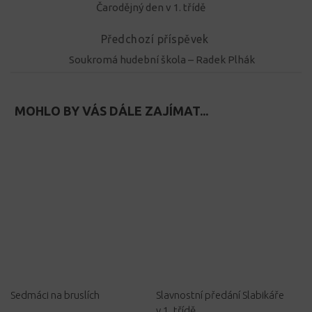
Čarodějný den v 1. třídě
Předchozí příspěvek
Soukromá hudební škola – Radek Plhák
MOHLO BY VÁS DÁLE ZAJÍMAT...
Sedmáci na bruslích
Slavnostní předání Slabikáře
v 1. třídě