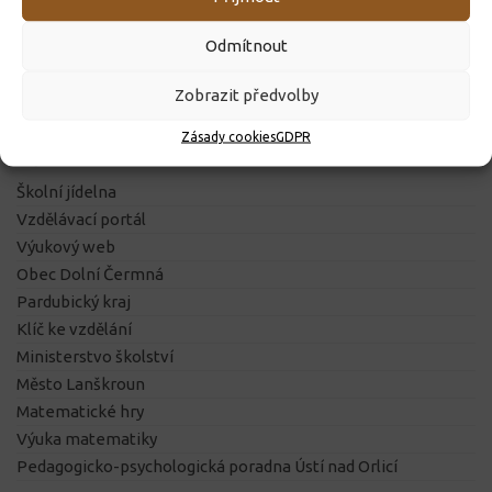
Projekty školy
Školní e-mail
Odmítnout
Žákovská knížka
Školská rada
Zobrazit předvolby
Zásady cookies
GDPR
DŮLEŽITÉ ODKAZY
Školní jídelna
Vzdělávací portál
Výukový web
Obec Dolní Čermná
Pardubický kraj
Klíč ke vzdělání
Ministerstvo školství
Město Lanškroun
Matematické hry
Výuka matematiky
Pedagogicko-psychologická poradna Ústí nad Orlicí