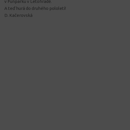
v Funparku v Letohradě.
A teď hurá do druhého pololetí!
D. Kačerovská