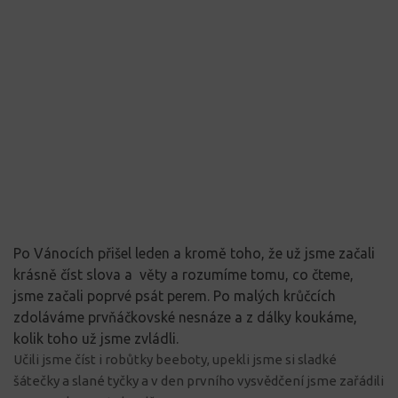
Po Vánocích přišel leden a kromě toho, že už jsme začali
krásně číst slova a věty a rozumíme tomu, co čteme,
jsme začali poprvé psát perem. Po malých krůčcích
zdoláváme prvňáčkovské nesnáze a z dálky koukáme,
kolik toho už jsme zvládli.
Učili jsme číst i robůtky beeboty, upekli jsme si sladké
šátečky a slané tyčky a v den prvního vysvědčení jsme zařádili