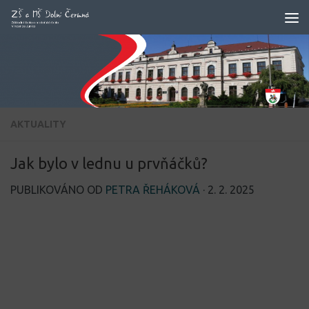
Skip to content
AKTUALITY
Jak bylo v lednu u prvňáčků?
PUBLIKOVÁNO OD
PETRA ŘEHÁKOVÁ
·
2. 2. 2025