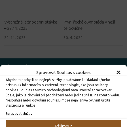
Výstražná jednodenní stávka
První řecká olympiáda v naší
– 27.11.2023
tělocvičně
22. 11. 2023
30. 4. 2022
ZÁKLADNÍ INFORMACE
Spravovat Souhlas s cookies
Abychom poskytli co nejlepší služby, používáme k ukládání a/nebo
O ŠKOLE
přístupu k informacím o zařízení, technologie jako jsou soubory
cookies. Souhlas s těmito technologiemi nám umožní zpracovávat
Historie školy
údaje, jako je chování při procházení nebo jedinečná ID na tomto webu.
Pedagogický sbor
Nesouhlas nebo odvolání souhlasu může nepříznivě ovlivnit určité
vlastnosti a funkce.
Školní řád
Spravovat služby
Prohlídka školy
Tělocvična
Přijmout