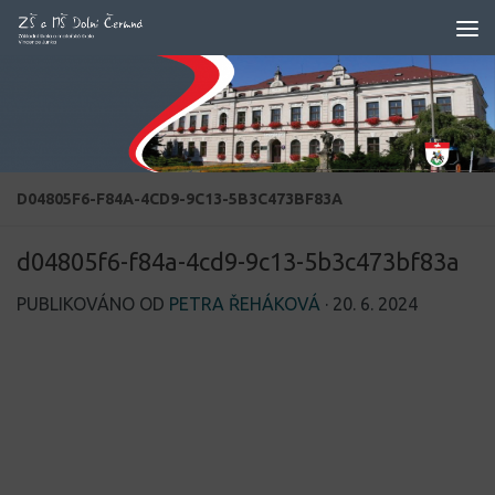
Skip to content
D04805F6-F84A-4CD9-9C13-5B3C473BF83A
d04805f6-f84a-4cd9-9c13-5b3c473bf83a
PUBLIKOVÁNO OD
PETRA ŘEHÁKOVÁ
·
20. 6. 2024