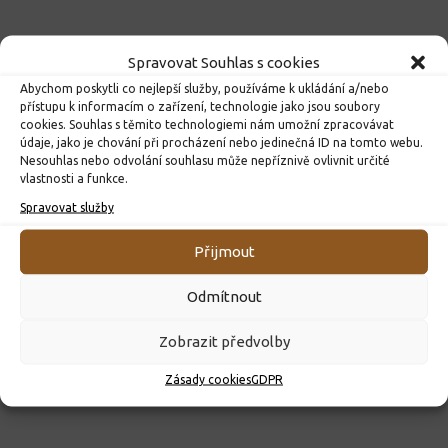
Spravovat Souhlas s cookies
Abychom poskytli co nejlepší služby, používáme k ukládání a/nebo
přístupu k informacím o zařízení, technologie jako jsou soubory
cookies. Souhlas s těmito technologiemi nám umožní zpracovávat
údaje, jako je chování při procházení nebo jedinečná ID na tomto webu.
Nesouhlas nebo odvolání souhlasu může nepříznivě ovlivnit určité
vlastnosti a funkce.
Spravovat služby
ROZHODNUTÍ O PŘIJETÍ K PŘEDŠKOLNÍMU VZDĚLÁVÁNÍ
PRO ROK 2026
Přijmout
10. 4. 2026
Odmítnout
Zobrazit předvolby
Zásady cookies
GDPR