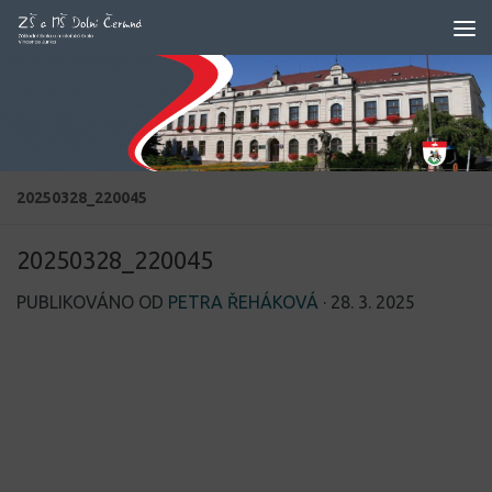
Skip to content
20250328_220045
20250328_220045
PUBLIKOVÁNO OD
PETRA ŘEHÁKOVÁ
·
28. 3. 2025