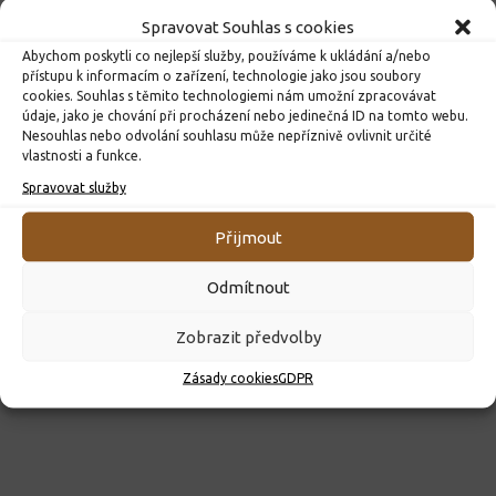
Spravovat Souhlas s cookies
Abychom poskytli co nejlepší služby, používáme k ukládání a/nebo
přístupu k informacím o zařízení, technologie jako jsou soubory
cookies. Souhlas s těmito technologiemi nám umožní zpracovávat
údaje, jako je chování při procházení nebo jedinečná ID na tomto webu.
Nesouhlas nebo odvolání souhlasu může nepříznivě ovlivnit určité
vlastnosti a funkce.
ROZHODNUTÍ O PŘIJETÍ K PŘEDŠKOLNÍMU VZDĚLÁVÁNÍ
PRO ROK 2026
Spravovat služby
10. 4. 2026
Přijmout
Odmítnout
Zobrazit předvolby
Zásady cookies
GDPR