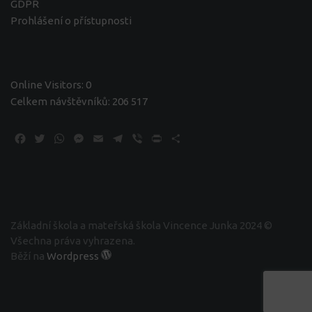
GDPR
Prohlášení o přístupnosti
Online Visitors:
0
Celkem návštěvníků:
206 517
Facebook
Twitter
WhatsApp
Messenger
Email
Telegram
Viber
Print
Share
Základní škola a mateřská škola Vincence Junka 2024 ©
Všechna práva vyhrazena.
Běží na
Wordpress