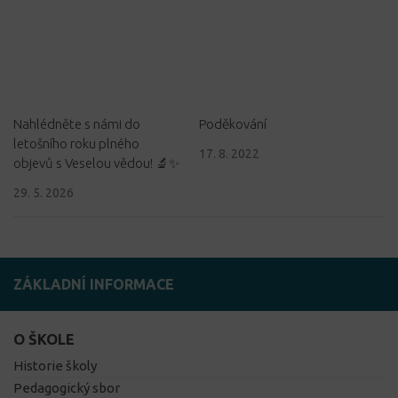
Nahlédněte s námi do
Poděkování
letošního roku plného
17. 8. 2022
objevů s Veselou vědou! 🔬✨
29. 5. 2026
ZÁKLADNÍ INFORMACE
O ŠKOLE
Historie školy
Pedagogický sbor