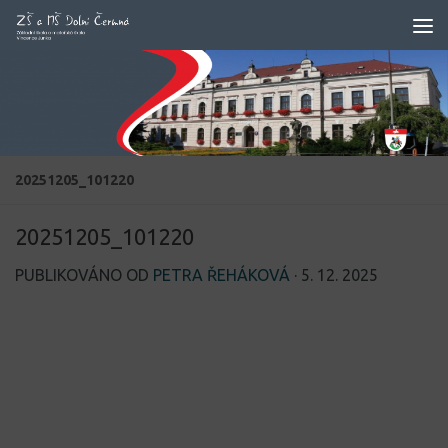
Skip to content
20251205_101220
20251205_101220
PUBLIKOVÁNO OD
PETRA ŘEHÁKOVÁ
·
5. 12. 2025