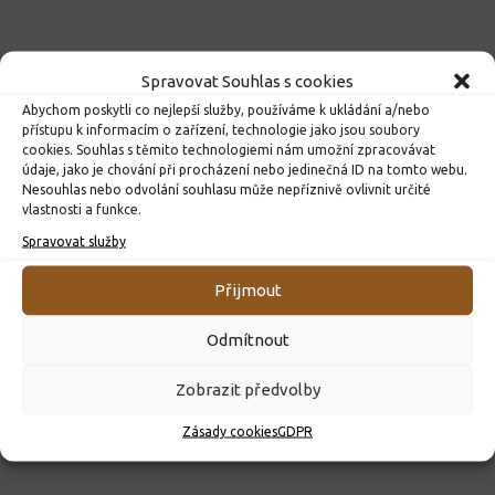
Spravovat Souhlas s cookies
Abychom poskytli co nejlepší služby, používáme k ukládání a/nebo
přístupu k informacím o zařízení, technologie jako jsou soubory
cookies. Souhlas s těmito technologiemi nám umožní zpracovávat
údaje, jako je chování při procházení nebo jedinečná ID na tomto webu.
Nesouhlas nebo odvolání souhlasu může nepříznivě ovlivnit určité
vlastnosti a funkce.
Spravovat služby
ROZHODNUTÍ O PŘIJETÍ K PŘEDŠKOLNÍMU VZDĚLÁVÁNÍ
Přijmout
PRO ROK 2026
10. 4. 2026
Odmítnout
Zobrazit předvolby
Zásady cookies
GDPR