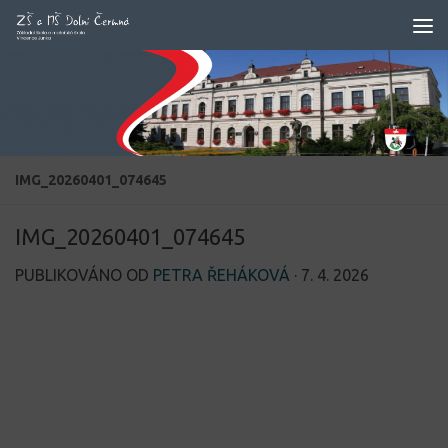
Skip to content
IMG_20260401_074645
IMG_20260401_074645
PUBLIKOVÁNO OD
PETRA ŘEHÁKOVÁ
·
7. 4. 2026