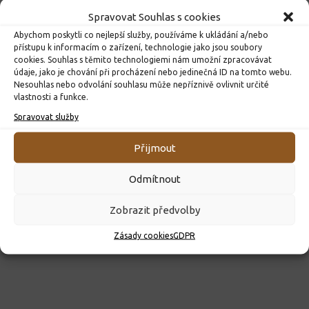
Spravovat Souhlas s cookies
Abychom poskytli co nejlepší služby, používáme k ukládání a/nebo
přístupu k informacím o zařízení, technologie jako jsou soubory
cookies. Souhlas s těmito technologiemi nám umožní zpracovávat
údaje, jako je chování při procházení nebo jedinečná ID na tomto webu.
Nesouhlas nebo odvolání souhlasu může nepříznivě ovlivnit určité
vlastnosti a funkce.
ROZHODNUTÍ O PŘIJETÍ K PŘEDŠKOLNÍMU VZDĚLÁVÁNÍ
PRO ROK 2026
Spravovat služby
10. 4. 2026
Přijmout
Odmítnout
Zobrazit předvolby
Zásady cookies
GDPR