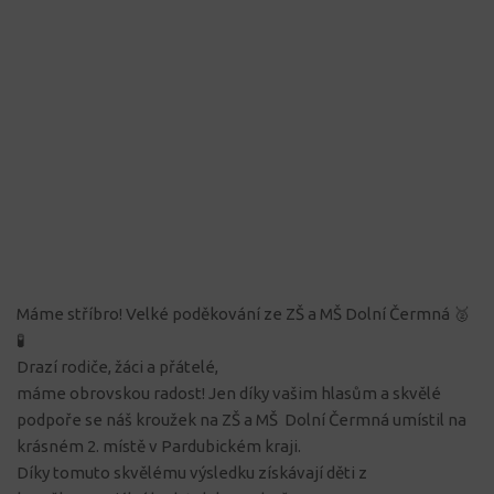
Máme stříbro! Velké poděkování ze ZŠ a MŠ Dolní Čermná
🥈
🧪
Drazí rodiče, žáci a přátelé,
máme obrovskou radost! Jen díky vašim hlasům a skvělé
podpoře se náš kroužek na ZŠ a MŠ Dolní Čermná umístil na
krásném 2. místě v Pardubickém kraji.
Díky tomuto skvělému výsledku získávají děti z