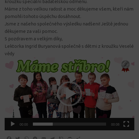
kroužku speciální badatelskou odměnu.
Máme z toho velkou radost a moc děkujeme všem, kteří nám
pomohli tohoto úspěchu dosáhnout.
Jsme z našeho společného výsledku nadšeni! Ještě jednou
děkujeme za vaši pomoc.
S pozdravem a velkým díky,
Lektorka Ingrid Buryanová společně s dětmi z kroužku Veselé
vědy
Video
přehrávač
00:00
00:08
Facebook
Twitter
WhatsApp
Messenger
Email
Telegram
Viber
Print
Share