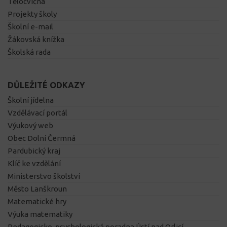
Tělocvična
Projekty školy
Školní e-mail
Žákovská knížka
Školská rada
DŮLEŽITÉ ODKAZY
Školní jídelna
Vzdělávací portál
Výukový web
Obec Dolní Čermná
Pardubický kraj
Klíč ke vzdělání
Ministerstvo školství
Město Lanškroun
Matematické hry
Výuka matematiky
Pedagogicko-psychologická poradna Ústí nad Orlicí