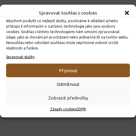
Spravovat Souhlas s cookies
Abychom poskytli co nejlepší služby, používáme k ukládání a/nebo
přístupu k informacím o zařízení, technologie jako jsou soubory
cookies. Souhlas s těmito technologiemi nám umožní zpracovávat
údaje, jako je chování při procházení nebo jedinečná ID na tomto webu.
Nesouhlas nebo odvolání souhlasu může nepříznivě ovlivnit určité
Kroužky 2026/2027
vlastnosti a funkce.
23. 6. 2026
Spravovat služby
Přijmout
Odmítnout
Zobrazit předvolby
Zásady cookies
GDPR