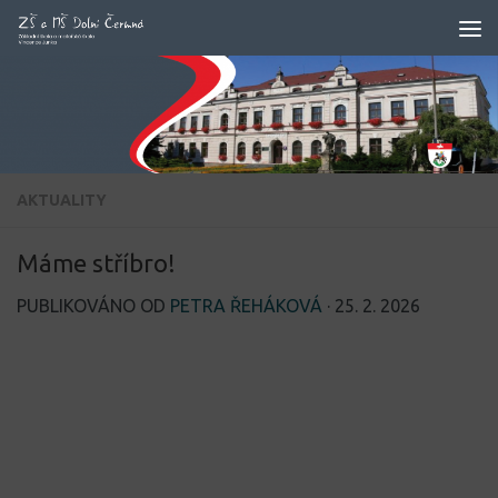
Skip to content
AKTUALITY
Máme stříbro!
PUBLIKOVÁNO OD
PETRA ŘEHÁKOVÁ
·
25. 2. 2026