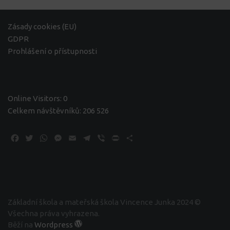
Zásady cookies (EU)
GDPR
Prohlášení o přístupnosti
Online Visitors:
0
Celkem návštěvníků:
206 526
Facebook
Twitter
WhatsApp
Messenger
Email
Telegram
Viber
Print
Share
Základní škola a mateřská škola Vincence Junka 2024 ©
Všechna práva vyhrazena.
Běží na
Wordpress