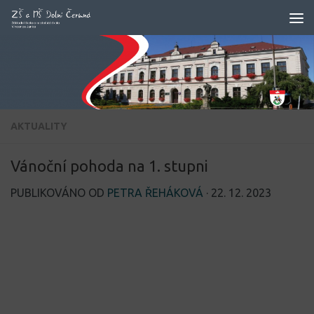
Skip to content
AKTUALITY
Vánoční pohoda na 1. stupni
PUBLIKOVÁNO OD
PETRA ŘEHÁKOVÁ
·
22. 12. 2023