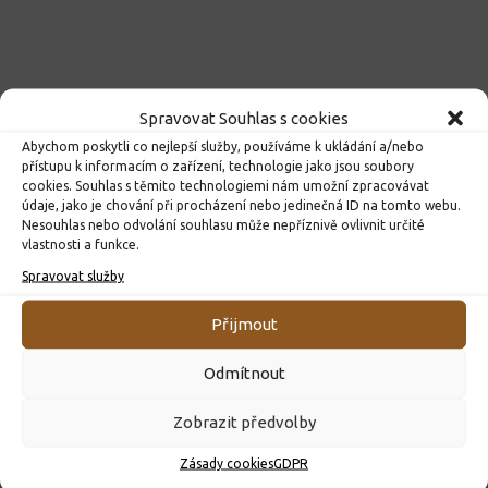
Facebook
Twitter
WhatsApp
Messenger
Email
Telegram
Viber
Print
Share
Spravovat Souhlas s cookies
Abychom poskytli co nejlepší služby, používáme k ukládání a/nebo
přístupu k informacím o zařízení, technologie jako jsou soubory
cookies. Souhlas s těmito technologiemi nám umožní zpracovávat
údaje, jako je chování při procházení nebo jedinečná ID na tomto webu.
Nesouhlas nebo odvolání souhlasu může nepříznivě ovlivnit určité
vlastnosti a funkce.
Následující příspěvek
Spravovat služby
Vánoční besídka
Přijmout
Předchozí příspěvek
Druháčci plní přání
Odmítnout
Zobrazit předvolby
MOHLO BY VÁS DÁLE ZAJÍMAT...
Zásady cookies
GDPR