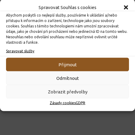
Spravovat Souhlas s cookies
Abychom poskytli co nejlepší služby, používáme k ukládání a/nebo
přístupu k informacím o zařízení, technologie jako jsou soubory
cookies. Souhlas s těmito technologiemi nám umožní zpracovávat
údaje, jako je chování při procházení nebo jedinečná ID na tomto webu.
Nesouhlas nebo odvolání souhlasu může nepříznivě ovlivnit určité
vlastnosti a funkce.
ROZHODNUTÍ O PŘIJETÍ K PŘEDŠKOLNÍMU VZDĚLÁVÁNÍ
PRO ROK 2026
Spravovat služby
10. 4. 2026
Přijmout
Odmítnout
Zobrazit předvolby
Zásady cookies
GDPR