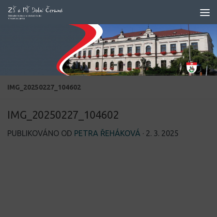
Skip to content
IMG_20250227_104602
IMG_20250227_104602
PUBLIKOVÁNO OD
PETRA ŘEHÁKOVÁ
·
2. 3. 2025