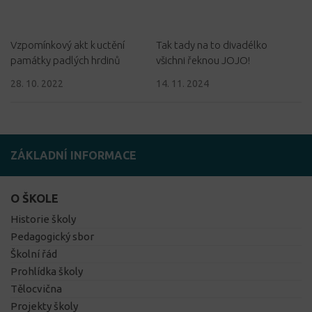
Vzpomínkový akt k uctění
Tak tady na to divadélko
památky padlých hrdinů
všichni řeknou JOJO!
28. 10. 2022
14. 11. 2024
ZÁKLADNÍ INFORMACE
O ŠKOLE
Historie školy
Pedagogický sbor
Školní řád
Prohlídka školy
Tělocvična
Projekty školy