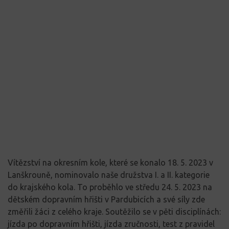
Vítězství na okresním kole, které se konalo 18. 5. 2023 v
Lanškrouně, nominovalo naše družstva I. a II. kategorie
do krajského kola. To proběhlo ve středu 24. 5. 2023 na
dětském dopravním hřišti v Pardubicích a své síly zde
změřili žáci z celého kraje. Soutěžilo se v pěti disciplínách:
jízda po dopravním hřišti, jízda zručnosti, test z pravidel