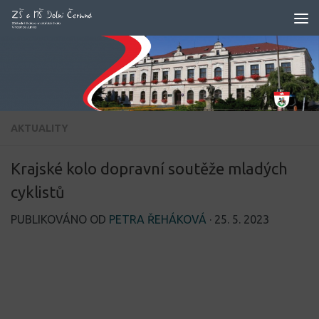
Skip to content
AKTUALITY
Krajské kolo dopravní soutěže mladých
cyklistů
PUBLIKOVÁNO OD
PETRA ŘEHÁKOVÁ
·
25. 5. 2023