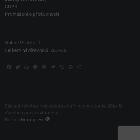
GDPR
Prohlášení o přístupnosti
Online Visitors:
1
Celkem návštěvníků:
206 465
Facebook
Twitter
WhatsApp
Messenger
Email
Telegram
Viber
Print
Share
Základní škola a mateřská škola Vincence Junka 2024 ©
Všechna práva vyhrazena.
Běží na
Wordpress