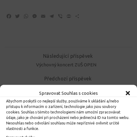
Facebook
Twitter
WhatsApp
Messenger
Email
Telegram
Viber
Print
Share
Následující příspěvek
Výchovný koncert ZUŠ OPEN
Předchozí příspěvek
Anglické divadelní představení
Spravovat Souhlas s cookies
Abychom poskytli co nejlepší služby, používáme k ukládání a/nebo
přístupu k informacím o zařízení, technologie jako jsou soubory
MOHLO BY VÁS DÁLE ZAJÍMAT...
cookies. Souhlas s těmito technologiemi nám umožní zpracovávat
údaje, jako je chování při procházení nebo jedinečná ID na tomto webu.
Nesouhlas nebo odvolání souhlasu může nepříznivě ovlivnit určité
vlastnosti a funkce.