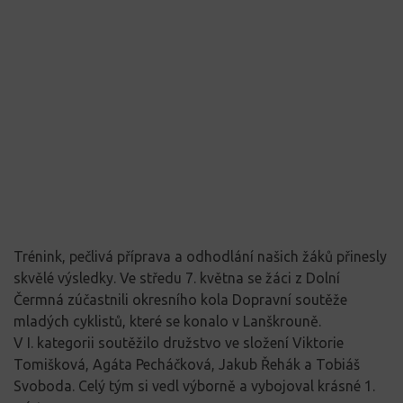
Trénink, pečlivá příprava a odhodlání našich žáků přinesly
skvělé výsledky. Ve středu 7. května se žáci z Dolní
Čermná zúčastnili okresního kola Dopravní soutěže
mladých cyklistů, které se konalo v Lanškrouně.
V I. kategorii soutěžilo družstvo ve složení Viktorie
Tomišková, Agáta Pecháčková, Jakub Řehák a Tobiáš
Svoboda. Celý tým si vedl výborně a vybojoval krásné 1.