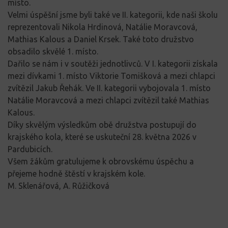
místo.
Velmi úspěšní jsme byli také ve II. kategorii, kde naši školu
reprezentovali Nikola Hrdinová, Natálie Moravcová,
Mathias Kalous a Daniel Krsek. Také toto družstvo
obsadilo skvělé 1. místo.
Dařilo se nám i v soutěži jednotlivců. V I. kategorii získala
mezi dívkami 1. místo Viktorie Tomišková a mezi chlapci
zvítězil Jakub Řehák. Ve II. kategorii vybojovala 1. místo
Natálie Moravcová a mezi chlapci zvítězil také Mathias
Kalous.
Díky skvělým výsledkům obě družstva postupují do
krajského kola, které se uskuteční 28. května 2026 v
Pardubicích.
Všem žákům gratulujeme k obrovskému úspěchu a
přejeme hodně štěstí v krajském kole.
M. Sklenářová, A. Růžičková