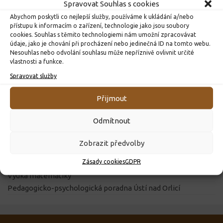
Spravovat Souhlas s cookies
Žákovská knížka
Školská rada
Abychom poskytli co nejlepší služby, používáme k ukládání a/nebo
přístupu k informacím o zařízení, technologie jako jsou soubory
cookies. Souhlas s těmito technologiemi nám umožní zpracovávat
údaje, jako je chování při procházení nebo jedinečná ID na tomto webu.
DŮLEŽITÉ ODKAZY
Nesouhlas nebo odvolání souhlasu může nepříznivě ovlivnit určité
vlastnosti a funkce.
Školní jídelna
Vzdělávací portál
Spravovat služby
Výukový web
Přijmout
Obec Dolní Čermná
Pardubický kraj
Odmítnout
Klíč ke vzdělání
Ministerstvo školství
Zobrazit předvolby
Město Lanškroun
Zásady cookies
GDPR
Matematické hry
Výuka matematiky
Pedagogicko-psychologická poradna Ústí nad Orlicí