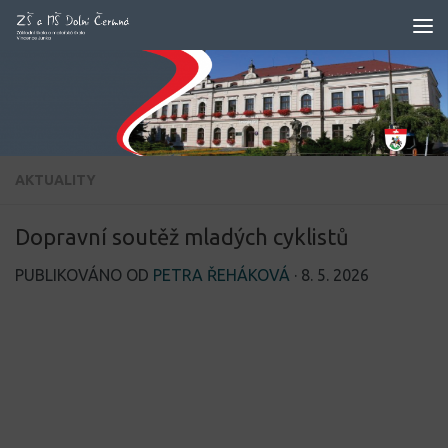
Skip to content
AKTUALITY
Dopravní soutěž mladých cyklistů
PUBLIKOVÁNO OD
PETRA ŘEHÁKOVÁ
·
8. 5. 2026