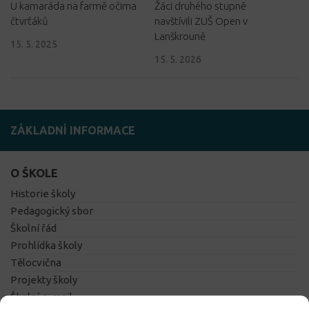
U kamaráda na farmě očima
Žáci druhého stupně
čtvrťáků
navštívili ZUŠ Open v
Lanškrouně
15. 5. 2025
15. 5. 2026
ZÁKLADNÍ INFORMACE
O ŠKOLE
Historie školy
Pedagogický sbor
Školní řád
Prohlídka školy
Tělocvična
Projekty školy
Školní e-mail