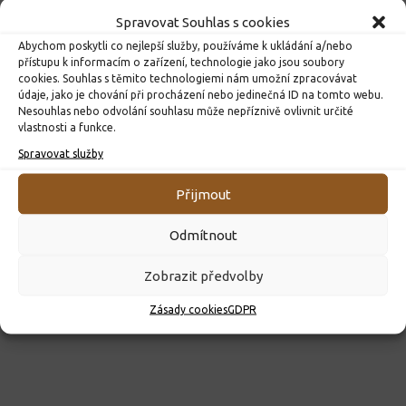
Spravovat Souhlas s cookies
Abychom poskytli co nejlepší služby, používáme k ukládání a/nebo
přístupu k informacím o zařízení, technologie jako jsou soubory
cookies. Souhlas s těmito technologiemi nám umožní zpracovávat
údaje, jako je chování při procházení nebo jedinečná ID na tomto webu.
Nesouhlas nebo odvolání souhlasu může nepříznivě ovlivnit určité
vlastnosti a funkce.
ROZHODNUTÍ O PŘIJETÍ K PŘEDŠKOLNÍMU VZDĚLÁVÁNÍ
PRO ROK 2026
Spravovat služby
10. 4. 2026
Přijmout
Odmítnout
Zobrazit předvolby
Zásady cookies
GDPR