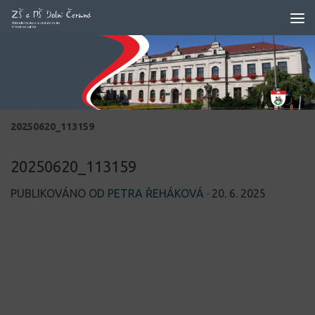
Skip to content
20250620_113159
20250620_113159
PUBLIKOVÁNO OD
PETRA ŘEHÁKOVÁ
·
20. 6. 2025