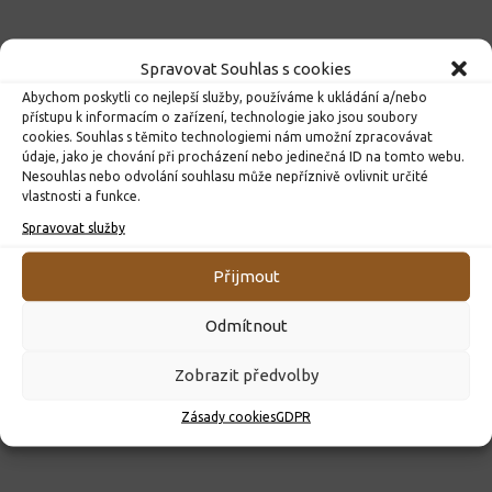
Spravovat Souhlas s cookies
Abychom poskytli co nejlepší služby, používáme k ukládání a/nebo
přístupu k informacím o zařízení, technologie jako jsou soubory
cookies. Souhlas s těmito technologiemi nám umožní zpracovávat
údaje, jako je chování při procházení nebo jedinečná ID na tomto webu.
Nesouhlas nebo odvolání souhlasu může nepříznivě ovlivnit určité
vlastnosti a funkce.
Spravovat služby
ROZHODNUTÍ O PŘIJETÍ K PŘEDŠKOLNÍMU VZDĚLÁVÁNÍ
PRO ROK 2026
Přijmout
10. 4. 2026
Odmítnout
Zobrazit předvolby
Zásady cookies
GDPR