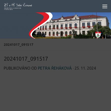
Skip to content
20241017_091517
20241017_091517
PUBLIKOVÁNO OD
PETRA ŘEHÁKOVÁ
·
25. 11. 2024