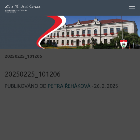
Skip to content
20250225_101206
20250225_101206
PUBLIKOVÁNO OD
PETRA ŘEHÁKOVÁ
·
26. 2. 2025