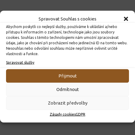
Spravovat Souhlas s cookies
Abychom poskytli co nejlepší služby, používáme k ukládání a/nebo
přístupu k informacím o zařízení, technologie jako jsou soubory
cookies. Souhlas s těmito technologiemi nám umožní zpracovávat
údaje, jako je chování při procházení nebo jedinečná ID na tomto webu.
Nesouhlas nebo odvolání souhlasu může nepříznivě ovlivnit určité
vlastnosti a funkce.
Spravovat služby
ROZHODNUTÍ O PŘIJETÍ K PŘEDŠKOLNÍMU VZDĚLÁVÁNÍ
PRO ROK 2026
Přijmout
10. 4. 2026
Odmítnout
Zobrazit předvolby
Zásady cookies
GDPR