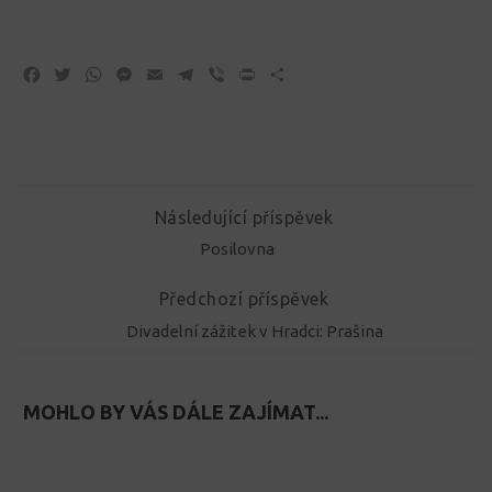
Facebook
Twitter
WhatsApp
Messenger
Email
Telegram
Viber
Print
Share
Následující příspěvek
Posilovna
Předchozí příspěvek
Divadelní zážitek v Hradci: Prašina
MOHLO BY VÁS DÁLE ZAJÍMAT...