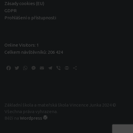
Zásady cookies (EU)
GDPR
Prohlášení o přístupnosti
Online Visitors:
1
Celkem návštěvníků:
206 424
Facebook
Twitter
WhatsApp
Messenger
Email
Telegram
Viber
Print
Share
Základní škola a mateřská škola Vincence Junka 2024 ©
Všechna práva vyhrazena.
Běží na
Wordpress