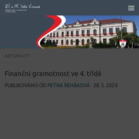
Skip to content
AKTUALITY
Finanční gramotnost ve 4. třídě
PUBLIKOVÁNO OD
PETRA ŘEHÁKOVÁ
·
28. 5. 2024