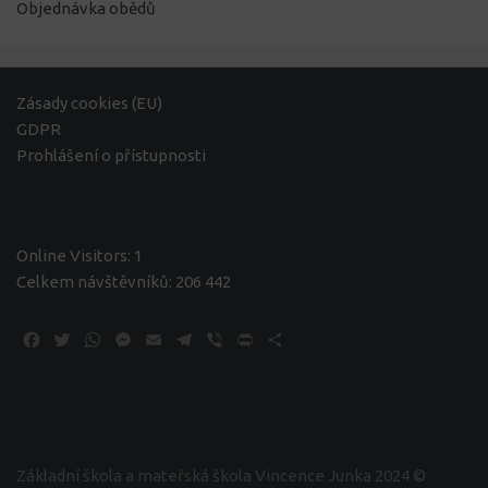
Objednávka obědů
Zásady cookies (EU)
GDPR
Prohlášení o přístupnosti
Online Visitors:
1
Celkem návštěvníků:
206 442
Facebook
Twitter
WhatsApp
Messenger
Email
Telegram
Viber
Print
Share
Základní škola a mateřská škola Vincence Junka 2024 ©