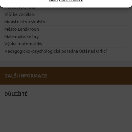
Pardubický kraj
Klíč ke vzdělání
Ministerstvo školství
Město Lanškroun
Matematické hry
Výuka matematiky
Pedagogicko-psychologická poradna Ústí nad Orlicí
DALŠÍ INFORMACE
DŮLEŽITÉ