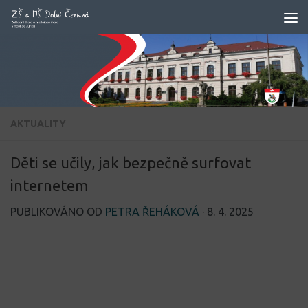
Skip to content
AKTUALITY
Děti se učily, jak bezpečně surfovat
internetem
PUBLIKOVÁNO OD
PETRA ŘEHÁKOVÁ
·
8. 4. 2025