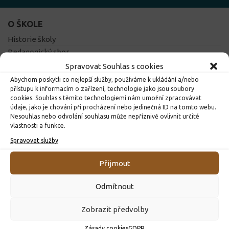
O ŠKOLE
Historie školy
Pedagogický sbor
Školní řád
Spravovat Souhlas s cookies
Prohlídka školy
Abychom poskytli co nejlepší služby, používáme k ukládání a/nebo
přístupu k informacím o zařízení, technologie jako jsou soubory
Tělocvična
cookies. Souhlas s těmito technologiemi nám umožní zpracovávat
Projekty školy
údaje, jako je chování při procházení nebo jedinečná ID na tomto webu.
Školní e-mail
Nesouhlas nebo odvolání souhlasu může nepříznivě ovlivnit určité
vlastnosti a funkce.
Žákovská knížka
Spravovat služby
Školská rada
Přijmout
DŮLEŽITÉ ODKAZY
Odmítnout
Školní jídelna
Vzdělávací portál
Zobrazit předvolby
Výukový web
Obec Dolní Čermná
Zásady cookies
GDPR