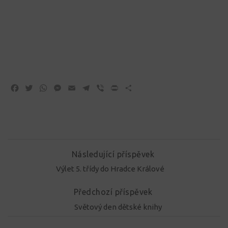
Facebook
Twitter
WhatsApp
Messenger
Email
Telegram
Viber
Print
Share
Následující příspěvek
Výlet 5. třídy do Hradce Králové
Předchozí příspěvek
Světový den dětské knihy